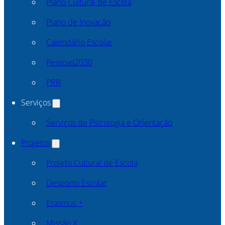
Plano Cultural de Escola
Plano de Inovação
Calendário Escolar
Pessoas2030
PRR
Serviços
Serviços de Psicologia e Orientação
Projetos
Projeto Cultural de Escola
Desporto Escolar
Erasmus +
Missão X