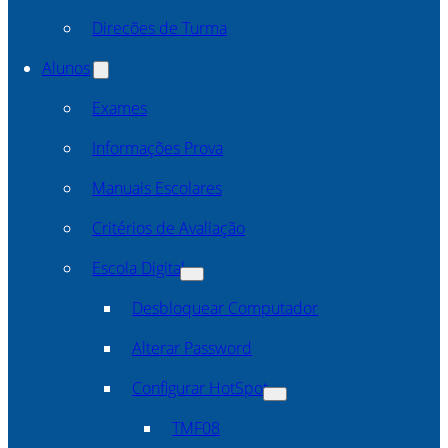
Direcões de Turma
Alunos
Exames
Informações Prova
Manuais Escolares
Critérios de Avaliação
Escola Digital
Desbloquear Computador
Alterar Password
Configurar HotSpot
TMF08