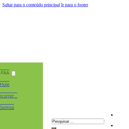
Saltar para o conteúdo principal
Ir para o footer
-PAA
Hoje
ecorrer…
óximos
Pesquisar