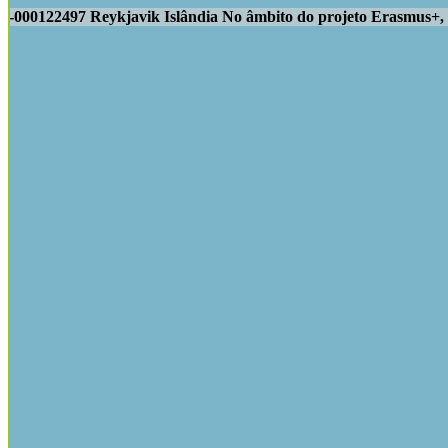
000122497 Reykjavik Islândia No âmbito do projeto Erasmus+, K