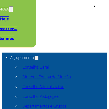
s-PAA
Hoje
ecorrer…
óximos
Agrupamento
Conselho Geral
Diretor e Equipa de Direção
Conselho Administrativo
Conselho Pedagógico
Departamentos e Grupos