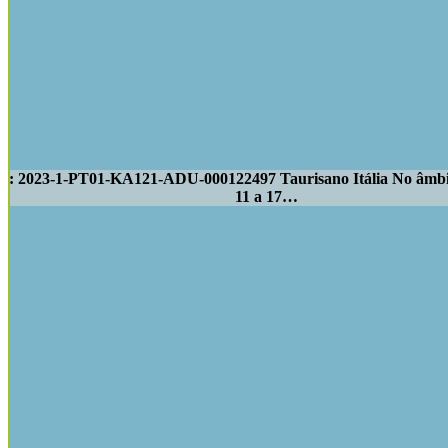
ode: 2023-1-PT01-KA121-ADU-000122497 Taurisano Itália No âmbi
11 a 17…