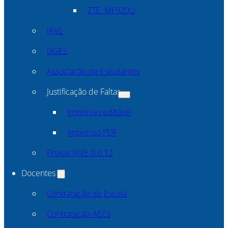
ZTE_MF920U
IAVE
DGES
Associação de Estudantes
Justificação de Faltas
Impresso editável
Impresso PDF
Provas IAVE 0.0.12
Docentes
Contratação de Escola
Contratação AECs