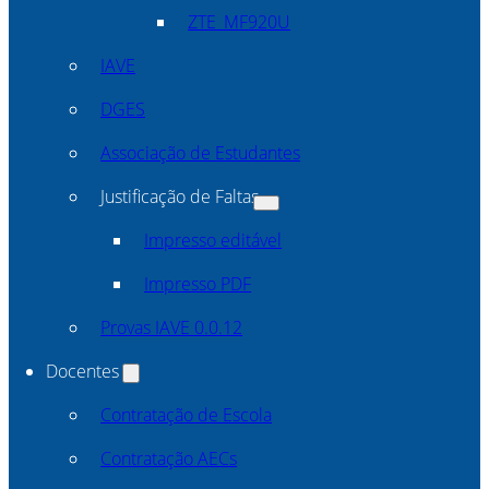
ZTE_MF920U
IAVE
DGES
Associação de Estudantes
Justificação de Faltas
Impresso editável
Impresso PDF
Provas IAVE 0.0.12
Docentes
Contratação de Escola
Contratação AECs