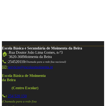
Escola Básica e Secundária de Moimenta da Beira
Rua Doutor João Lima Gomes, n-º3
🏠:
3620-368
Moimenta da Beira
📞:
254520110
(Chamada para a rede fixa nacional)
📧:
servicos@escolasmoimenta.pt
Escola Básica de Moimenta
da Beira
(Centro Escolar)
📞:
254 520 150
(Chamada para a rede fixa