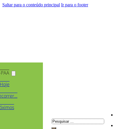
Saltar para o conteúdo principal
Ir para o footer
-PAA
Hoje
ecorrer…
óximos
Pesquisar