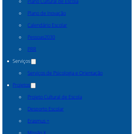
Plano Cultural de Escola
Plano de Inovação
Calendário Escolar
Pessoas2030
PRR
Serviços
Serviços de Psicologia e Orientação
Projetos
Projeto Cultural de Escola
Desporto Escolar
Erasmus +
Missão X