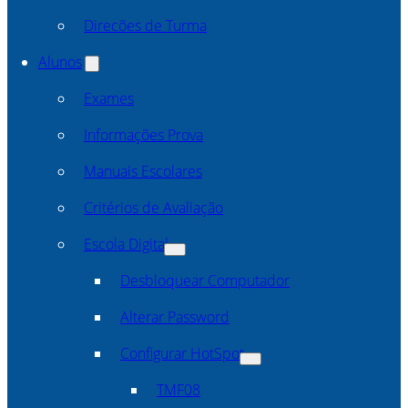
Direcões de Turma
Alunos
Exames
Informações Prova
Manuais Escolares
Critérios de Avaliação
Escola Digital
Desbloquear Computador
Alterar Password
Configurar HotSpot
TMF08