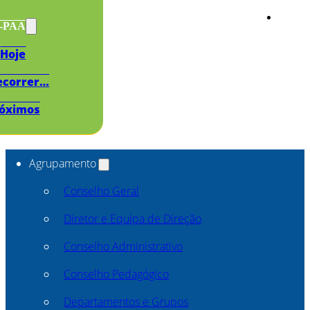
s-PAA
Hoje
ecorrer…
óximos
Agrupamento
Conselho Geral
Diretor e Equipa de Direção
Conselho Administrativo
Conselho Pedagógico
Departamentos e Grupos