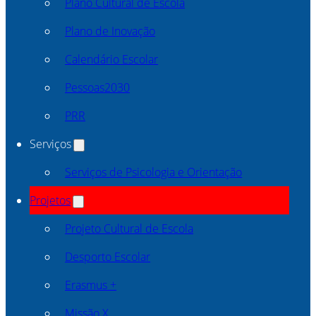
Plano Cultural de Escola
Plano de Inovação
Calendário Escolar
Pessoas2030
PRR
Serviços
Serviços de Psicologia e Orientação
Projetos
Projeto Cultural de Escola
Desporto Escolar
Erasmus +
Missão X