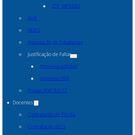
ZTE_MF920U
IAVE
DGES
Associação de Estudantes
Justificação de Faltas
Impresso editável
Impresso PDF
Provas IAVE 0.0.12
Docentes
Contratação de Escola
Contratação AECs