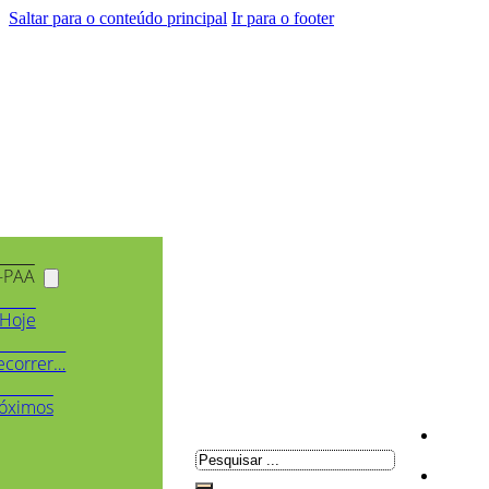
Saltar para o conteúdo principal
Ir para o footer
-PAA
Hoje
ecorrer…
óximos
Pesquisar