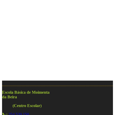
Escola Básica de Moimenta
da Beira
(Centro Escolar)
📞:
254 520 150