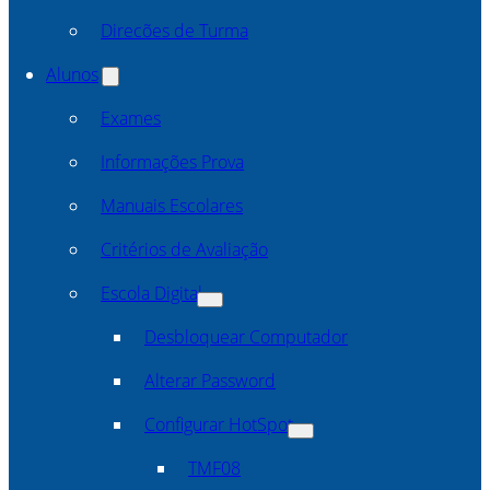
Direcões de Turma
Alunos
Exames
Informações Prova
Manuais Escolares
Critérios de Avaliação
Escola Digital
Desbloquear Computador
Alterar Password
Configurar HotSpot
TMF08