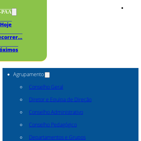
s-PAA
Hoje
ecorrer…
óximos
Agrupamento
Conselho Geral
Diretor e Equipa de Direção
Conselho Administrativo
Conselho Pedagógico
Departamentos e Grupos