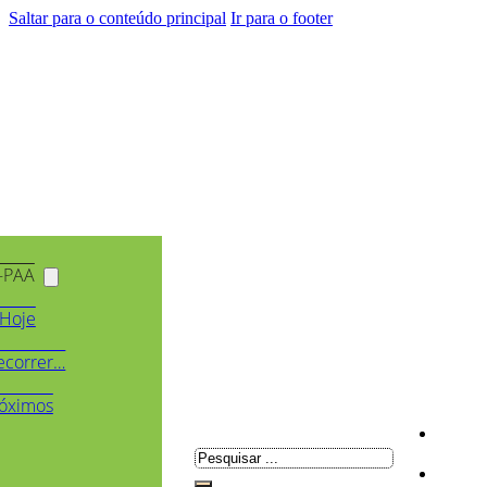
Saltar para o conteúdo principal
Ir para o footer
-PAA
Hoje
ecorrer…
óximos
Pesquisar