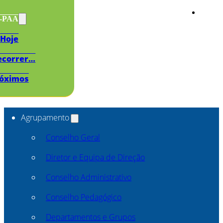
s-PAA
Hoje
ecorrer…
óximos
Agrupamento
Conselho Geral
Diretor e Equipa de Direção
Conselho Administrativo
Conselho Pedagógico
Departamentos e Grupos