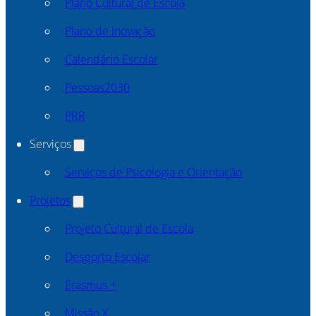
Plano Cultural de Escola
Plano de Inovação
Calendário Escolar
Pessoas2030
PRR
Serviços
Serviços de Psicologia e Orientação
Projetos
Projeto Cultural de Escola
Desporto Escolar
Erasmus +
Missão X