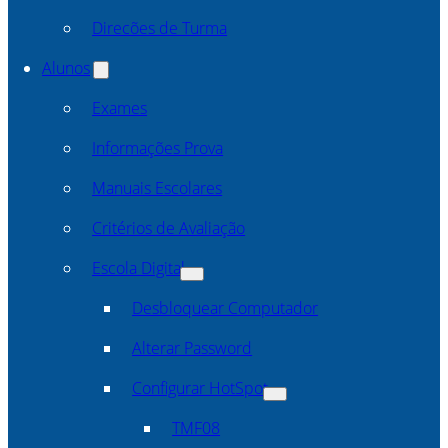
Direcões de Turma
Alunos
Exames
Informações Prova
Manuais Escolares
Critérios de Avaliação
Escola Digital
Desbloquear Computador
Alterar Password
Configurar HotSpot
TMF08