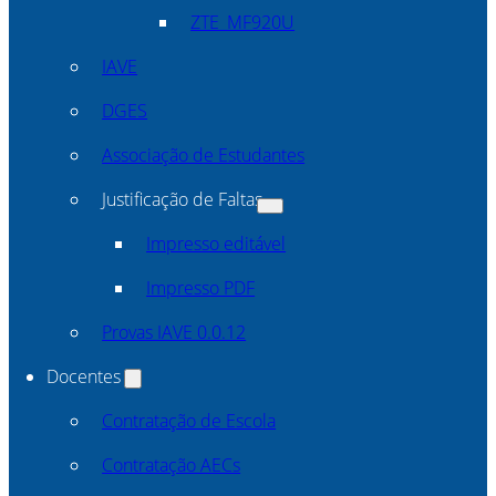
ZTE_MF920U
IAVE
DGES
Associação de Estudantes
Justificação de Faltas
Impresso editável
Impresso PDF
Provas IAVE 0.0.12
Docentes
Contratação de Escola
Contratação AECs