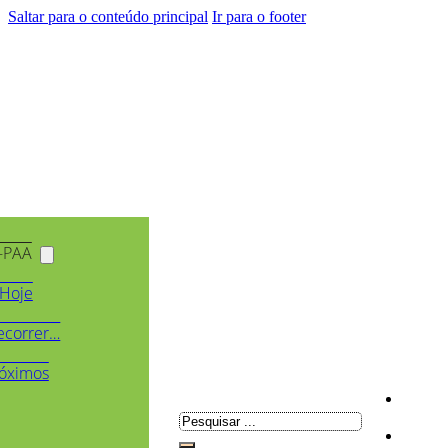
Saltar para o conteúdo principal
Ir para o footer
-PAA
Hoje
ecorrer…
óximos
Pesquisar