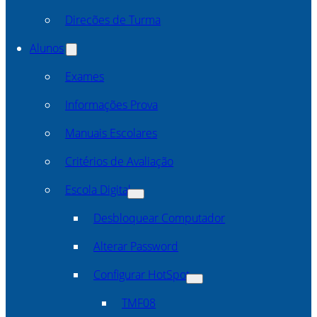
Direcões de Turma
Alunos
Exames
Informações Prova
Manuais Escolares
Critérios de Avaliação
Escola Digital
Desbloquear Computador
Alterar Password
Configurar HotSpot
TMF08