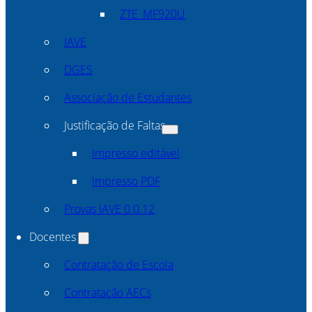
ZTE_MF920U
IAVE
DGES
Associação de Estudantes
Justificação de Faltas
Impresso editável
Impresso PDF
Provas IAVE 0.0.12
Docentes
Contratação de Escola
Contratação AECs