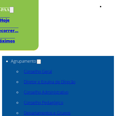
s-PAA
Hoje
ecorrer…
óximos
Agrupamento
Conselho Geral
Diretor e Equipa de Direção
Conselho Administrativo
Conselho Pedagógico
Departamentos e Grupos