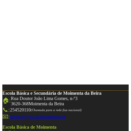
Escola Básica e Secundária de Moimenta da Beira
Rua Doutor João Lima Gomes, n-º3
🏠:
3620-368
Moimenta da Beira
📞:
254520110
(Chamada para a rede fixa nacional)
📧:
servicos@escolasmoimenta.pt
Escola Básica de Moimenta