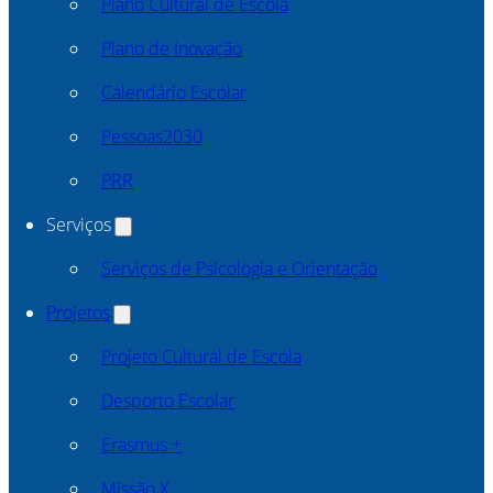
Plano Cultural de Escola
Plano de Inovação
Calendário Escolar
Pessoas2030
PRR
Serviços
Serviços de Psicologia e Orientação
Projetos
Projeto Cultural de Escola
Desporto Escolar
Erasmus +
Missão X