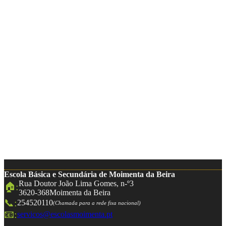
Escola Básica e Secundária de Moimenta da Beira
Rua Doutor João Lima Gomes, n-º3
🏠:
3620-368
Moimenta da Beira
📞:
254520110
(Chamada para a rede fixa nacional)
📧:
servicos@escolasmoimenta.pt