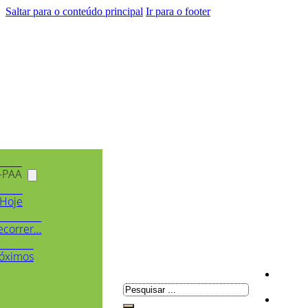
Saltar para o conteúdo principal
Ir para o footer
-PAA
Hoje
ecorrer…
óximos
Pesquisar