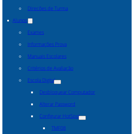
Direcões de Turma
Alunos
Exames
Informações Prova
Manuais Escolares
Critérios de Avaliação
Escola Digital
Desbloquear Computador
Alterar Password
Configurar HotSpot
TMF08