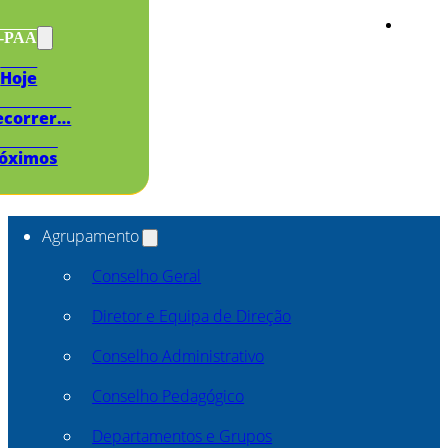
s-PAA
Hoje
ecorrer…
óximos
Agrupamento
Conselho Geral
Diretor e Equipa de Direção
Conselho Administrativo
Conselho Pedagógico
Departamentos e Grupos