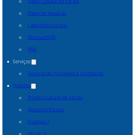
Plano Cultural de Escola
Plano de Inovação
Calendário Escolar
Pessoas2030
PRR
Serviços
Serviços de Psicologia e Orientação
Projetos
Projeto Cultural de Escola
Desporto Escolar
Erasmus +
Missão X