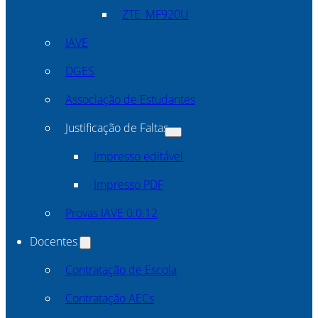
ZTE_MF920U
IAVE
DGES
Associação de Estudantes
Justificação de Faltas
Impresso editável
Impresso PDF
Provas IAVE 0.0.12
Docentes
Contratação de Escola
Contratação AECs