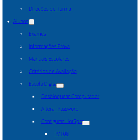
Direcões de Turma
Alunos
Exames
Informações Prova
Manuais Escolares
Critérios de Avaliação
Escola Digital
Desbloquear Computador
Alterar Password
Configurar HotSpot
TMF08