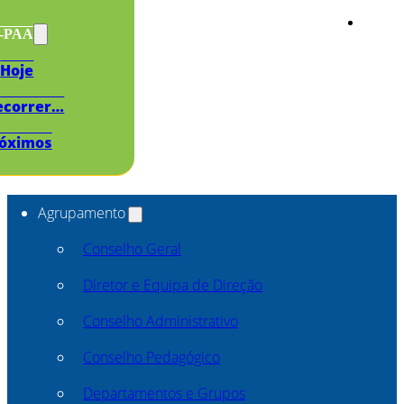
s-PAA
Hoje
ecorrer…
óximos
Agrupamento
Conselho Geral
Diretor e Equipa de Direção
Conselho Administrativo
Conselho Pedagógico
Departamentos e Grupos