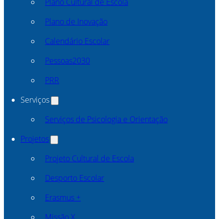
Plano Cultural de Escola
Plano de Inovação
Calendário Escolar
Pessoas2030
PRR
Serviços
Serviços de Psicologia e Orientação
Projetos
Projeto Cultural de Escola
Desporto Escolar
Erasmus +
Missão X