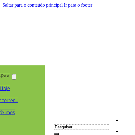
Saltar para o conteúdo principal
Ir para o footer
-PAA
Hoje
ecorrer…
óximos
Pesquisar