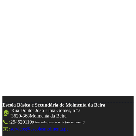
Escola Básica e Secundária de Moimenta da Beira
Rua Doutor João Lima Gomes, n-º3
🏠:
3620-368
Moimenta da Beira
📞:
254520110
(Chamada para a rede fixa nacional)
📧:
servicos@escolasmoimenta.pt