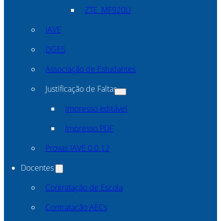
ZTE_MF920U
IAVE
DGES
Associação de Estudantes
Justificação de Faltas
Impresso editável
Impresso PDF
Provas IAVE 0.0.12
Docentes
Contratação de Escola
Contratação AECs