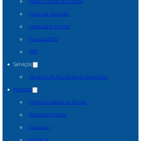
Plano Cultural de Escola
Plano de Inovação
Calendário Escolar
Pessoas2030
PRR
Serviços
Serviços de Psicologia e Orientação
Projetos
Projeto Cultural de Escola
Desporto Escolar
Erasmus +
Missão X