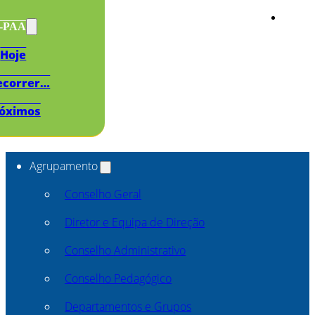
s-PAA
Hoje
ecorrer…
óximos
Agrupamento
Conselho Geral
Diretor e Equipa de Direção
Conselho Administrativo
Conselho Pedagógico
Departamentos e Grupos