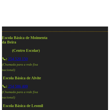
Escola Básica de Moimenta
da Beira
(Centro Escolar)
📞:
254 520 150
(Chamada para a rede fixa
nacional)
Escola Básica de Alvite
📞:
254 586 409
(Chamada para a rede fixa
nacional)
Escola Básica de Leomil