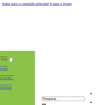
Saltar para o conteúdo principal
Ir para o footer
-PAA
Hoje
ecorrer…
óximos
Pesquisar