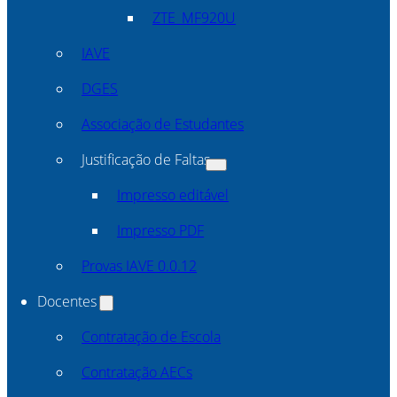
ZTE_MF920U
IAVE
DGES
Associação de Estudantes
Justificação de Faltas
Impresso editável
Impresso PDF
Provas IAVE 0.0.12
Docentes
Contratação de Escola
Contratação AECs