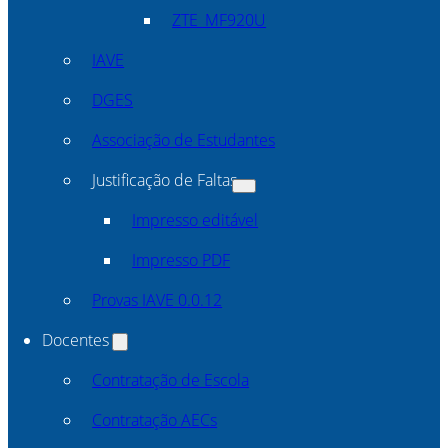
ZTE_MF920U
IAVE
DGES
Associação de Estudantes
Justificação de Faltas
Impresso editável
Impresso PDF
Provas IAVE 0.0.12
Docentes
Contratação de Escola
Contratação AECs