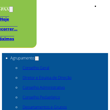
s-PAA
Hoje
ecorrer…
óximos
Agrupamento
Conselho Geral
Diretor e Equipa de Direção
Conselho Administrativo
Conselho Pedagógico
Departamentos e Grupos