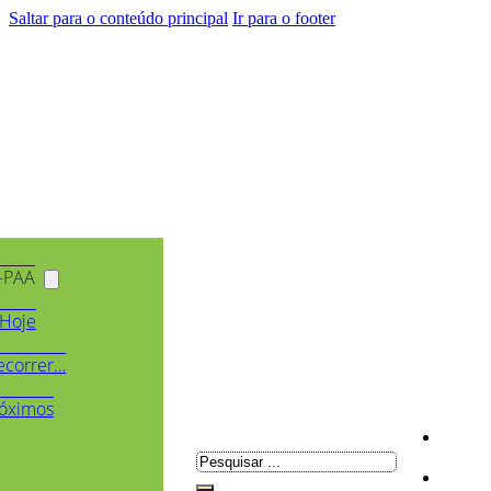
Saltar para o conteúdo principal
Ir para o footer
-PAA
Hoje
ecorrer…
óximos
Pesquisar