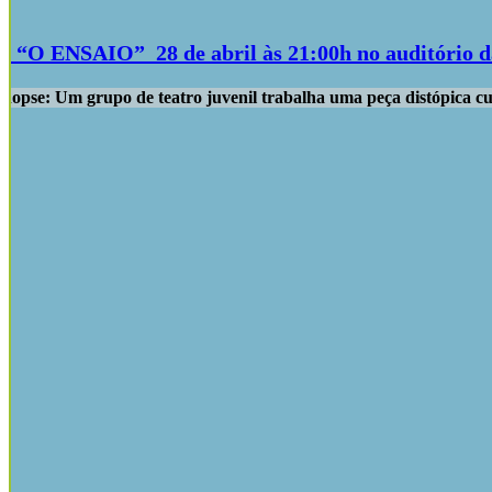
a “O ENSAIO” 28 de abril às 21:00h no auditório d
inopse: Um grupo de teatro juvenil trabalha uma peça distópica 