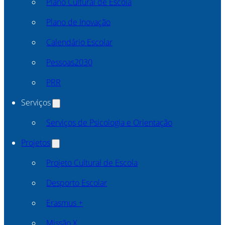
Plano Cultural de Escola
Plano de Inovação
Calendário Escolar
Pessoas2030
PRR
Serviços
Serviços de Psicologia e Orientação
Projetos
Projeto Cultural de Escola
Desporto Escolar
Erasmus +
Missão X