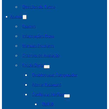
Direcões de Turma
Alunos
Exames
Informações Prova
Manuais Escolares
Critérios de Avaliação
Escola Digital
Desbloquear Computador
Alterar Password
Configurar HotSpot
TMF08