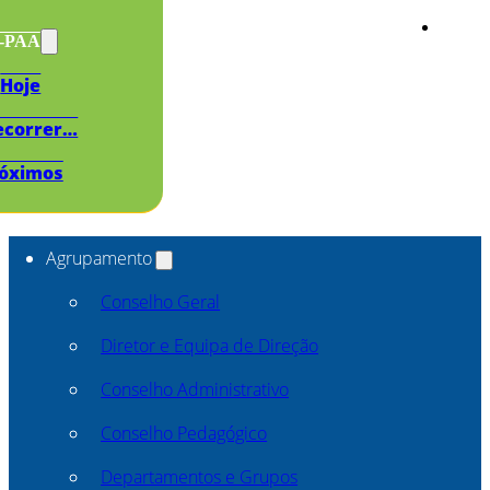
s-PAA
Hoje
ecorrer…
óximos
Agrupamento
Conselho Geral
Diretor e Equipa de Direção
Conselho Administrativo
Conselho Pedagógico
Departamentos e Grupos