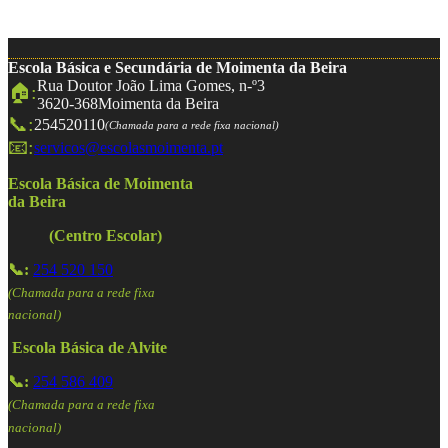
Escola Básica e Secundária de Moimenta da Beira
Rua Doutor João Lima Gomes, n-º3
🏠:
3620-368
Moimenta da Beira
📞:
254520110
(Chamada para a rede fixa nacional)
📧:
servicos@escolasmoimenta.pt
Escola Básica de Moimenta
da Beira
(Centro Escolar)
📞:
254 520 150
(Chamada para a rede fixa
nacional)
Escola Básica de Alvite
📞:
254 586 409
(Chamada para a rede fixa
nacional)