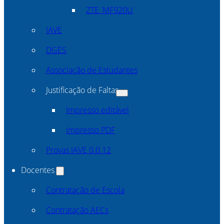
ZTE_MF920U
IAVE
DGES
Associação de Estudantes
Justificação de Faltas
Impresso editável
Impresso PDF
Provas IAVE 0.0.12
Docentes
Contratação de Escola
Contratação AECs