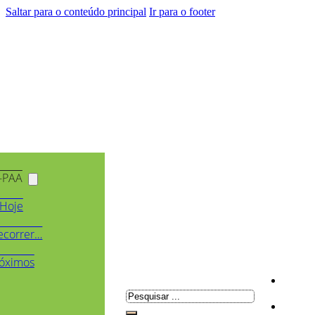
Saltar para o conteúdo principal
Ir para o footer
-PAA
Hoje
ecorrer…
óximos
Pesquisar