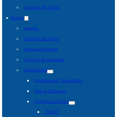
Direcões de Turma
Alunos
Exames
Informações Prova
Manuais Escolares
Critérios de Avaliação
Escola Digital
Desbloquear Computador
Alterar Password
Configurar HotSpot
TMF08