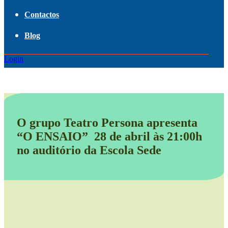
Contactos
Blog
Login
O grupo Teatro Persona apresenta
“O ENSAIO” 28 de abril às 21:00h
no auditório da Escola Sede