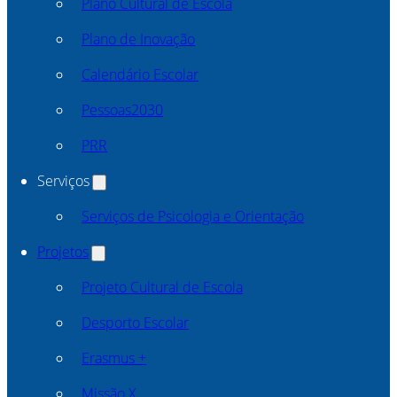
Plano Cultural de Escola
Plano de Inovação
Calendário Escolar
Pessoas2030
PRR
Serviços
Serviços de Psicologia e Orientação
Projetos
Projeto Cultural de Escola
Desporto Escolar
Erasmus +
Missão X