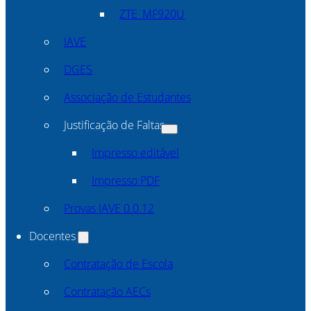
ZTE_MF920U
IAVE
DGES
Associação de Estudantes
Justificação de Faltas
Impresso editável
Impresso PDF
Provas IAVE 0.0.12
Docentes
Contratação de Escola
Contratação AECs