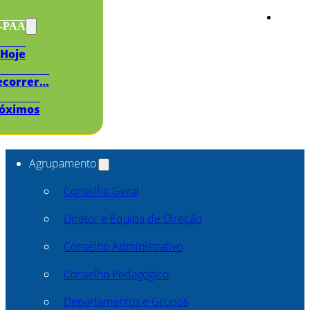
s-PAA
Hoje
ecorrer…
óximos
Agrupamento
Conselho Geral
Diretor e Equipa de Direção
Conselho Administrativo
Conselho Pedagógico
Departamentos e Grupos