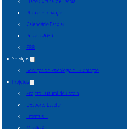
Plano Cultural de Escola
Plano de Inovação
Calendário Escolar
Pessoas2030
PRR
Serviços
Serviços de Psicologia e Orientação
Projetos
Projeto Cultural de Escola
Desporto Escolar
Erasmus +
Missão X