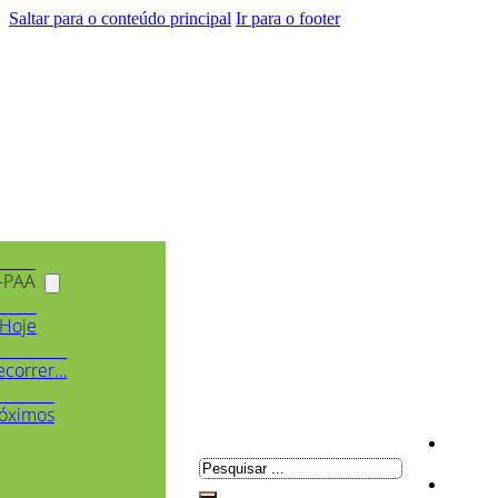
Saltar para o conteúdo principal
Ir para o footer
-PAA
Hoje
ecorrer…
óximos
Pesquisar