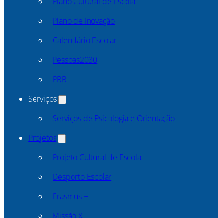
Plano Cultural de Escola
Plano de Inovação
Calendário Escolar
Pessoas2030
PRR
Serviços
Serviços de Psicologia e Orientação
Projetos
Projeto Cultural de Escola
Desporto Escolar
Erasmus +
Missão X