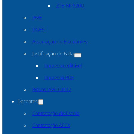
ZTE_MF920U
IAVE
DGES
Associação de Estudantes
Justificação de Faltas
Impresso editável
Impresso PDF
Provas IAVE 0.0.12
Docentes
Contratação de Escola
Contratação AECs