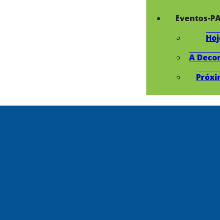
Eventos-P
Hoj
A Deco
Próxi