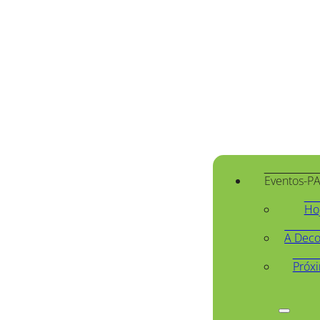
Eventos-P
Ho
A Deco
Próx