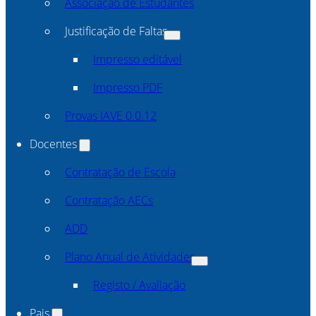
Associação de Estudantes
Justificação de Faltas
Impresso editável
Impresso PDF
Provas IAVE 0.0.12
Docentes
Contratação de Escola
Contratação AECs
ADD
Plano Anual de Atividades
Registo / Avaliação
Pais