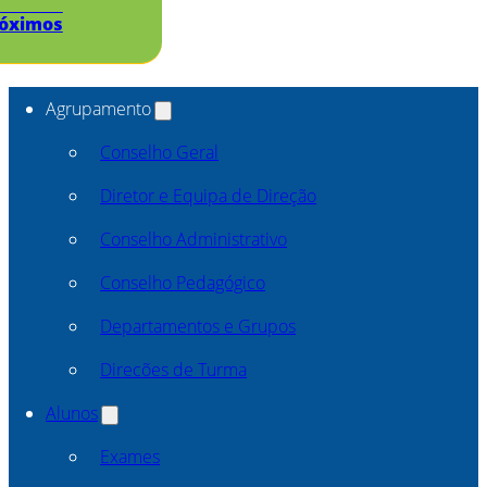
óximos
Agrupamento
Conselho Geral
Diretor e Equipa de Direção
Conselho Administrativo
Conselho Pedagógico
Departamentos e Grupos
Direcões de Turma
Alunos
Exames