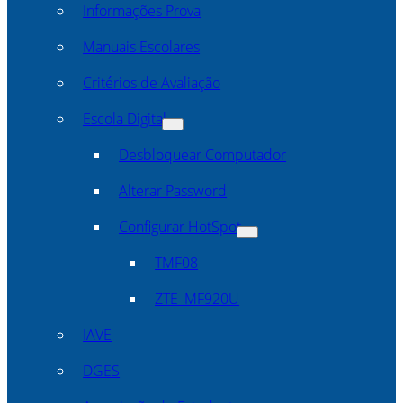
Informações Prova
Manuais Escolares
Critérios de Avaliação
Escola Digital
Desbloquear Computador
Alterar Password
Configurar HotSpot
TMF08
ZTE_MF920U
IAVE
DGES