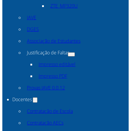
ZTE_MF920U
IAVE
DGES
Associação de Estudantes
Justificação de Faltas
Impresso editável
Impresso PDF
Provas IAVE 0.0.12
Docentes
Contratação de Escola
Contratação AECs