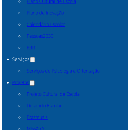
Plano Cultural de Escola
Plano de Inovação
Calendário Escolar
Pessoas2030
PRR
Serviços
Serviços de Psicologia e Orientação
Projetos
Projeto Cultural de Escola
Desporto Escolar
Erasmus +
Missão X