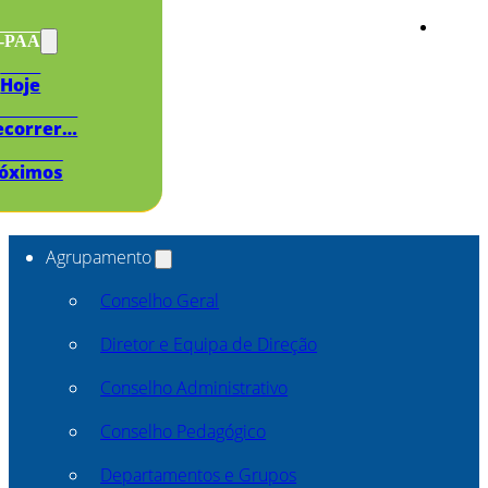
s-PAA
Hoje
ecorrer…
óximos
Agrupamento
Conselho Geral
Diretor e Equipa de Direção
Conselho Administrativo
Conselho Pedagógico
Departamentos e Grupos