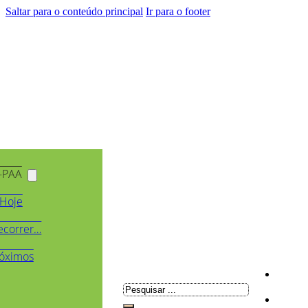
Saltar para o conteúdo principal
Ir para o footer
-PAA
Hoje
ecorrer…
óximos
Pesquisar