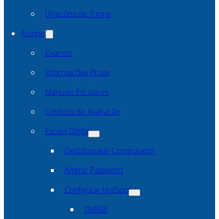
Direcões de Turma
Alunos
Exames
Informações Prova
Manuais Escolares
Critérios de Avaliação
Escola Digital
Desbloquear Computador
Alterar Password
Configurar HotSpot
TMF08