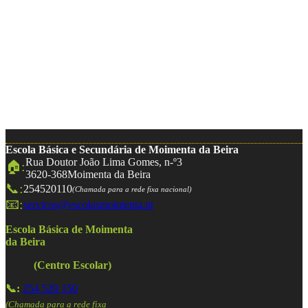
Escola Básica e Secundária de Moimenta da Beira
Rua Doutor João Lima Gomes, n-º3
🏠:
3620-368
Moimenta da Beira
📞:
254520110
(Chamada para a rede fixa nacional)
📧:
servicos@escolasmoimenta.pt
Escola Básica de Moimenta
da Beira
(Centro Escolar)
📞:
254 520 150
(Chamada para a rede fixa