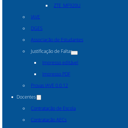
ZTE_MF920U
IAVE
DGES
Associação de Estudantes
Justificação de Faltas
Impresso editável
Impresso PDF
Provas IAVE 0.0.12
Docentes
Contratação de Escola
Contratação AECs