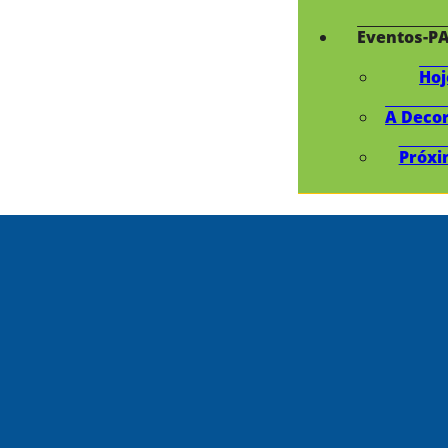
Eventos-P
Hoj
A Deco
Próxi