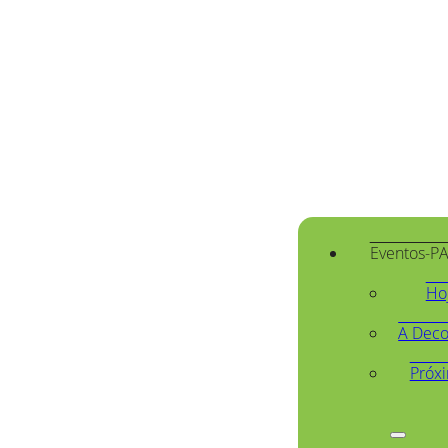
Eventos-P
Ho
A Deco
Próx