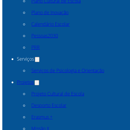
Plano Cultural de Escola
Plano de Inovação
Calendário Escolar
Pessoas2030
PRR
Serviços
Serviços de Psicologia e Orientação
Projetos
Projeto Cultural de Escola
Desporto Escolar
Erasmus +
Missão X