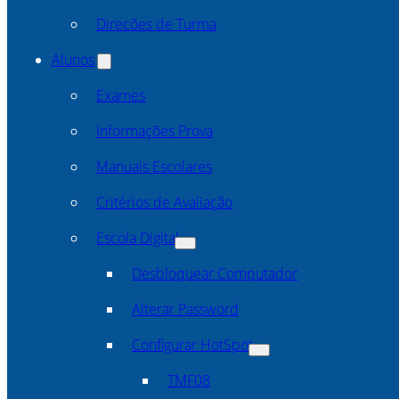
Direcões de Turma
Alunos
Exames
Informações Prova
Manuais Escolares
Critérios de Avaliação
Escola Digital
Desbloquear Computador
Alterar Password
Configurar HotSpot
TMF08