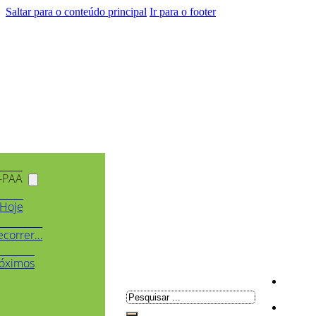
Saltar para o conteúdo principal
Ir para o footer
-PAA
Hoje
ecorrer…
óximos
Pesquisar