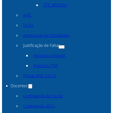
ZTE_MF920U
IAVE
DGES
Associação de Estudantes
Justificação de Faltas
Impresso editável
Impresso PDF
Provas IAVE 0.0.12
Docentes
Contratação de Escola
Contratação AECs