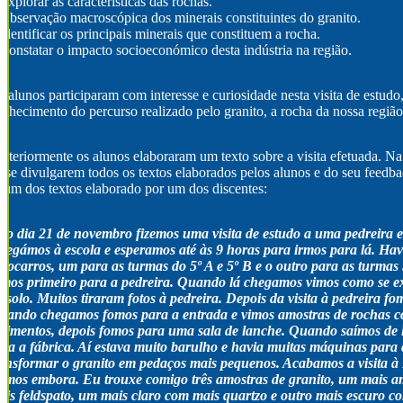
Explorar as características das rochas.
Observação macroscópica dos minerais constituintes do granito.
Identificar os principais minerais que constituem a rocha.
Constatar o impacto socioeconómico desta indústria na região.
 alunos participaram com interesse e curiosidade nesta visita de estud
nhecimento do percurso realizado pelo granito, a rocha da nossa região
steriormente os alunos elaboraram um texto sobre a visita efetuada. Na
 se divulgarem todos os textos elaborados pelos alunos e do seu feedbac
 um dos textos elaborado por um dos discentes:
No dia 21 de novembro fizemos uma visita de estudo a uma pedreira 
hegámos à escola e esperamos até às 9 horas para irmos para lá. Hav
utocarros, um para as turmas do 5º A e 5º B e o outro para as turmas
omos primeiro para a pedreira. Quando lá chegamos vimos como se e
 solo. Muitos tiraram fotos à pedreira. Depois da visita à pedreira f
uando chegamos fomos para a entrada e vimos amostras de rochas c
olimentos, depois fomos para uma sala de lanche. Quando saímos de 
ara a fábrica. Aí estava muito barulho e havia muitas máquinas para 
ransformar o granito em pedaços mais pequenos. Acabamos a visita à
iemos embora. Eu trouxe comigo três amostras de granito, um mais 
ais feldspato, um mais claro com mais quartzo e outro mais escuro com