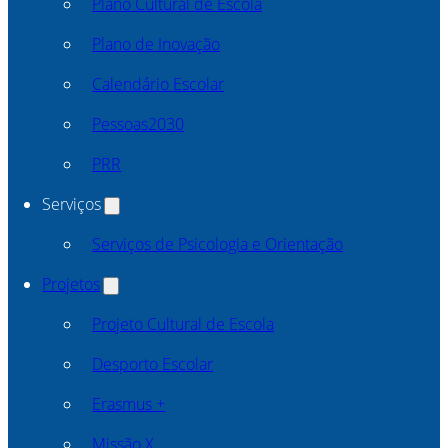
Plano Cultural de Escola
Plano de Inovação
Calendário Escolar
Pessoas2030
PRR
Serviços
Serviços de Psicologia e Orientação
Projetos
Projeto Cultural de Escola
Desporto Escolar
Erasmus +
Missão X