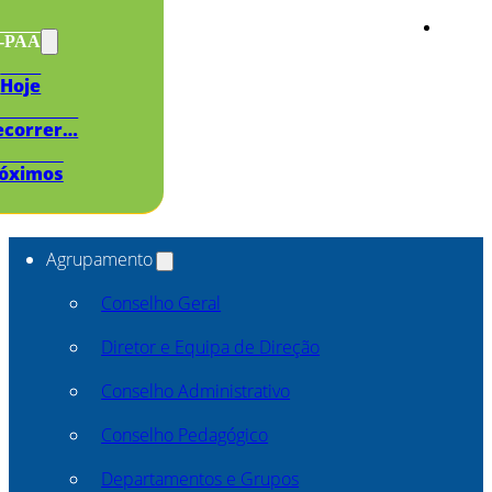
s-PAA
Hoje
ecorrer…
óximos
Agrupamento
Conselho Geral
Diretor e Equipa de Direção
Conselho Administrativo
Conselho Pedagógico
Departamentos e Grupos