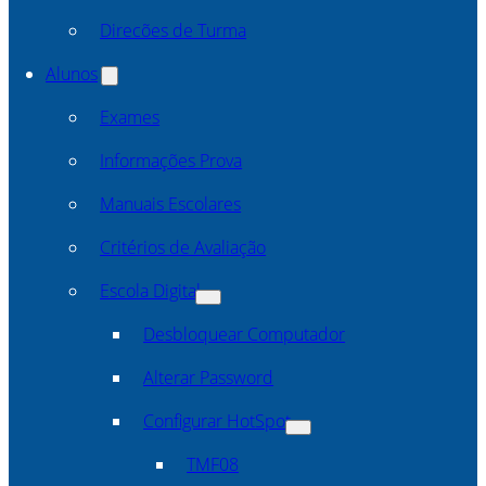
Direcões de Turma
Alunos
Exames
Informações Prova
Manuais Escolares
Critérios de Avaliação
Escola Digital
Desbloquear Computador
Alterar Password
Configurar HotSpot
TMF08