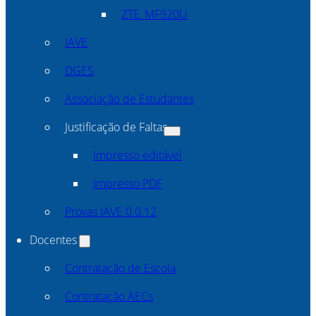
ZTE_MF920U
IAVE
DGES
Associação de Estudantes
Justificação de Faltas
Impresso editável
Impresso PDF
Provas IAVE 0.0.12
Docentes
Contratação de Escola
Contratação AECs