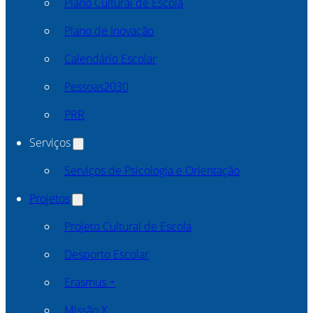
Plano Cultural de Escola
Plano de Inovação
Calendário Escolar
Pessoas2030
PRR
Serviços
Serviços de Psicologia e Orientação
Projetos
Projeto Cultural de Escola
Desporto Escolar
Erasmus +
Missão X