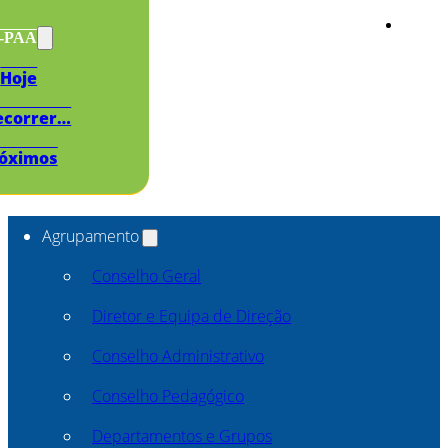
s-PAA
Hoje
ecorrer…
óximos
Agrupamento
Conselho Geral
Diretor e Equipa de Direção
Conselho Administrativo
Conselho Pedagógico
Departamentos e Grupos