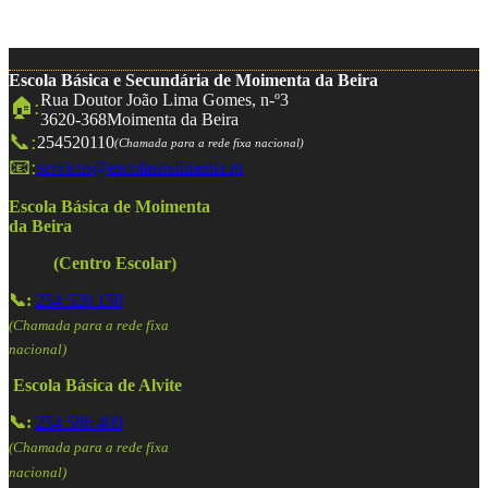
Escola Básica e Secundária de Moimenta da Beira
Rua Doutor João Lima Gomes, n-º3
🏠:
3620-368
Moimenta da Beira
📞:
254520110
(Chamada para a rede fixa nacional)
📧:
servicos@escolasmoimenta.pt
Escola Básica de Moimenta
da Beira
(Centro Escolar)
📞:
254 520 150
(Chamada para a rede fixa
nacional)
Escola Básica de Alvite
📞:
254 586 409
(Chamada para a rede fixa
nacional)