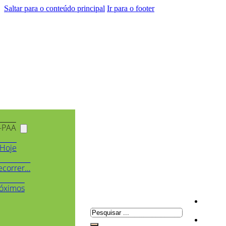
Saltar para o conteúdo principal
Ir para o footer
-PAA
Hoje
ecorrer…
óximos
Pesquisar