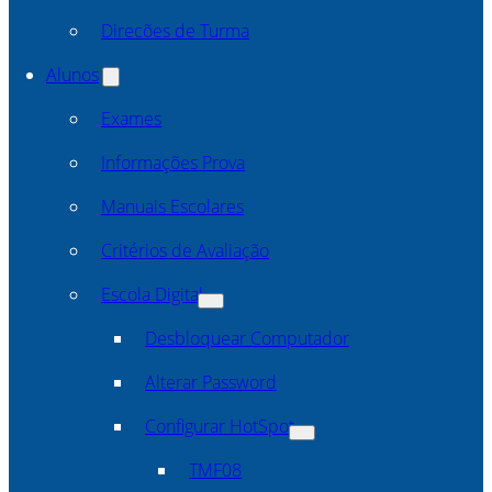
Direcões de Turma
Alunos
Exames
Informações Prova
Manuais Escolares
Critérios de Avaliação
Escola Digital
Desbloquear Computador
Alterar Password
Configurar HotSpot
TMF08