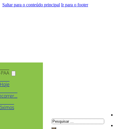
Saltar para o conteúdo principal
Ir para o footer
-PAA
Hoje
ecorrer…
óximos
Pesquisar