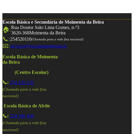
Escola Básica e Secundária de Moimenta da Beira
Rua Doutor João Lima Gomes, n-º3
🏠:
3620-368
Moimenta da Beira
📞:
254520110
(Chamada para a rede fixa nacional)
📧:
servicos@escolasmoimenta.pt
Escola Básica de Moimenta
da Beira
(Centro Escolar)
📞:
254 520 150
(Chamada para a rede fixa
nacional)
Escola Básica de Alvite
📞:
254 586 409
(Chamada para a rede fixa
nacional)