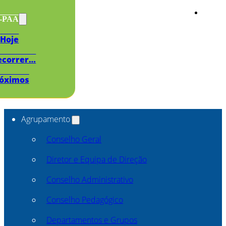
s-PAA
Hoje
ecorrer…
óximos
Agrupamento
Conselho Geral
Diretor e Equipa de Direção
Conselho Administrativo
Conselho Pedagógico
Departamentos e Grupos