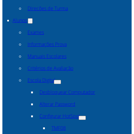
Direcões de Turma
Alunos
Exames
Informações Prova
Manuais Escolares
Critérios de Avaliação
Escola Digital
Desbloquear Computador
Alterar Password
Configurar HotSpot
TMF08