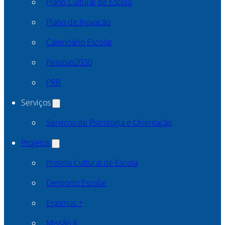
Plano Cultural de Escola
Plano de Inovação
Calendário Escolar
Pessoas2030
PRR
Serviços
Serviços de Psicologia e Orientação
Projetos
Projeto Cultural de Escola
Desporto Escolar
Erasmus +
Missão X