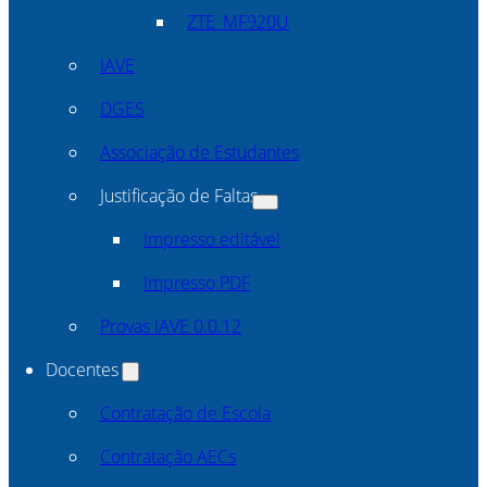
ZTE_MF920U
IAVE
DGES
Associação de Estudantes
Justificação de Faltas
Impresso editável
Impresso PDF
Provas IAVE 0.0.12
Docentes
Contratação de Escola
Contratação AECs