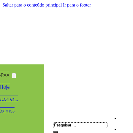
Saltar para o conteúdo principal
Ir para o footer
-PAA
Hoje
ecorrer…
óximos
Pesquisar