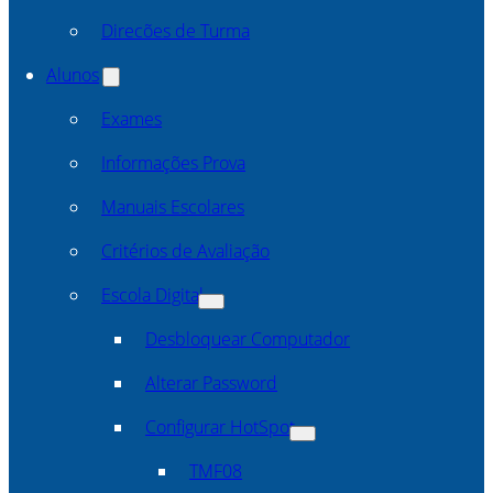
Direcões de Turma
Alunos
Exames
Informações Prova
Manuais Escolares
Critérios de Avaliação
Escola Digital
Desbloquear Computador
Alterar Password
Configurar HotSpot
TMF08