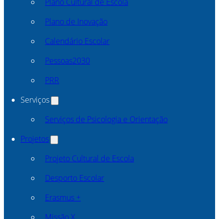
Plano Cultural de Escola
Plano de Inovação
Calendário Escolar
Pessoas2030
PRR
Serviços
Serviços de Psicologia e Orientação
Projetos
Projeto Cultural de Escola
Desporto Escolar
Erasmus +
Missão X