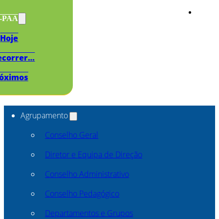
s-PAA
Hoje
ecorrer…
óximos
Agrupamento
Conselho Geral
Diretor e Equipa de Direção
Conselho Administrativo
Conselho Pedagógico
Departamentos e Grupos