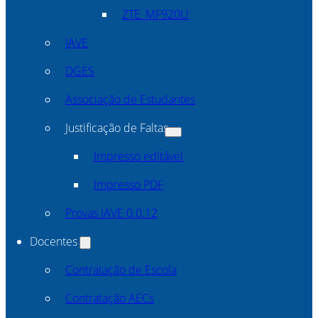
ZTE_MF920U
IAVE
DGES
Associação de Estudantes
Justificação de Faltas
Impresso editável
Impresso PDF
Provas IAVE 0.0.12
Docentes
Contratação de Escola
Contratação AECs