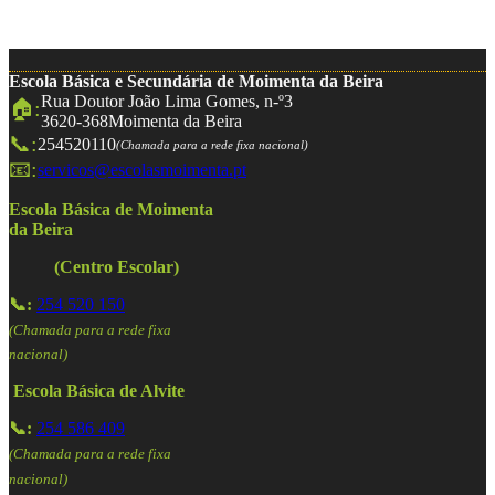
Escola Básica e Secundária de Moimenta da Beira
Rua Doutor João Lima Gomes, n-º3
🏠:
3620-368
Moimenta da Beira
📞:
254520110
(Chamada para a rede fixa nacional)
📧:
servicos@escolasmoimenta.pt
Escola Básica de Moimenta
da Beira
(Centro Escolar)
📞:
254 520 150
(Chamada para a rede fixa
nacional)
Escola Básica de Alvite
📞:
254 586 409
(Chamada para a rede fixa
nacional)