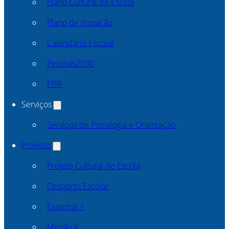
Plano Cultural de Escola
Plano de Inovação
Calendário Escolar
Pessoas2030
PRR
Serviços
Serviços de Psicologia e Orientação
Projetos
Projeto Cultural de Escola
Desporto Escolar
Erasmus +
Missão X