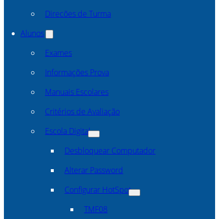
Direcões de Turma
Alunos
Exames
Informações Prova
Manuais Escolares
Critérios de Avaliação
Escola Digital
Desbloquear Computador
Alterar Password
Configurar HotSpot
TMF08