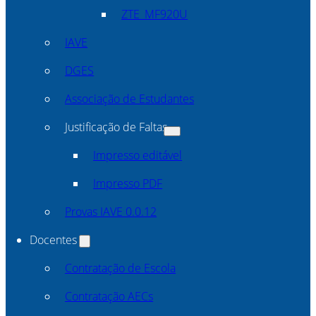
ZTE_MF920U
IAVE
DGES
Associação de Estudantes
Justificação de Faltas
Impresso editável
Impresso PDF
Provas IAVE 0.0.12
Docentes
Contratação de Escola
Contratação AECs