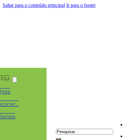
Saltar para o conteúdo principal
Ir para o footer
-PAA
Hoje
ecorrer…
óximos
Pesquisar