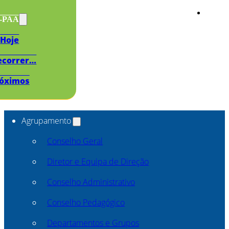
s-PAA
Hoje
ecorrer…
óximos
Agrupamento
Conselho Geral
Diretor e Equipa de Direção
Conselho Administrativo
Conselho Pedagógico
Departamentos e Grupos