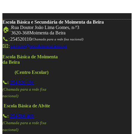
Escola Básica e Secundária de Moimenta da Beira
Rua Doutor João Lima Gomes, n-º3
🏠:
3620-368
Moimenta da Beira
📞:
254520110
(Chamada para a rede fixa nacional)
📧:
servicos@escolasmoimenta.pt
Escola Básica de Moimenta
da Beira
(Centro Escolar)
📞:
254 520 150
(Chamada para a rede fixa
nacional)
Escola Básica de Alvite
📞:
254 586 409
(Chamada para a rede fixa
nacional)