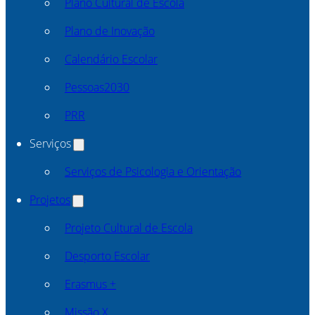
Plano Cultural de Escola
Plano de Inovação
Calendário Escolar
Pessoas2030
PRR
Serviços
Serviços de Psicologia e Orientação
Projetos
Projeto Cultural de Escola
Desporto Escolar
Erasmus +
Missão X