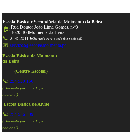
Escola Básica e Secundária de Moimenta da Beira
Rua Doutor João Lima Gomes, n-º3
🏠:
3620-368
Moimenta da Beira
📞:
254520110
(Chamada para a rede fixa nacional)
📧:
servicos@escolasmoimenta.pt
Escola Básica de Moimenta
da Beira
(Centro Escolar)
📞:
254 520 150
(Chamada para a rede fixa
nacional)
Escola Básica de Alvite
📞:
254 586 409
(Chamada para a rede fixa
nacional)