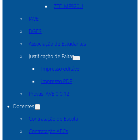
ZTE_MF920U
IAVE
DGES
Associação de Estudantes
Justificação de Faltas
Impresso editável
Impresso PDF
Provas IAVE 0.0.12
Docentes
Contratação de Escola
Contratação AECs