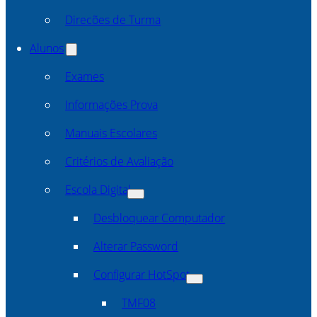
Direcões de Turma
Alunos
Exames
Informações Prova
Manuais Escolares
Critérios de Avaliação
Escola Digital
Desbloquear Computador
Alterar Password
Configurar HotSpot
TMF08