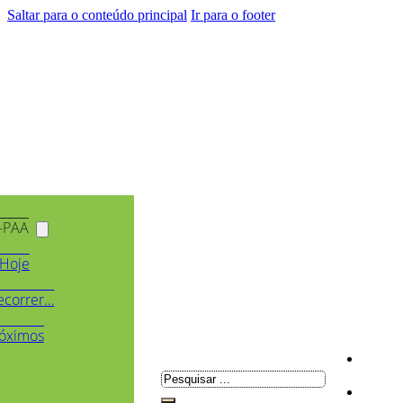
Saltar para o conteúdo principal
Ir para o footer
-PAA
Hoje
ecorrer…
óximos
Pesquisar