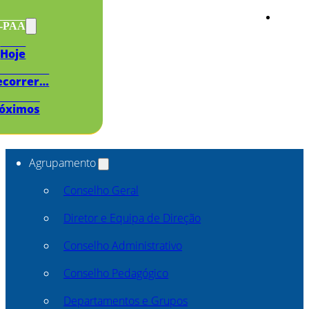
s-PAA
Hoje
ecorrer…
óximos
Agrupamento
Conselho Geral
Diretor e Equipa de Direção
Conselho Administrativo
Conselho Pedagógico
Departamentos e Grupos