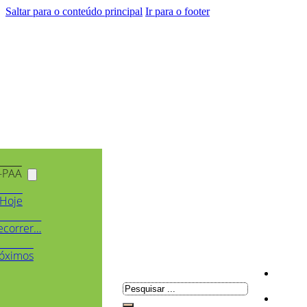
Saltar para o conteúdo principal
Ir para o footer
-PAA
Hoje
ecorrer…
óximos
Pesquisar