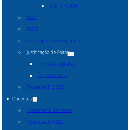
ZTE_MF920U
IAVE
DGES
Associação de Estudantes
Justificação de Faltas
Impresso editável
Impresso PDF
Provas IAVE 0.0.12
Docentes
Contratação de Escola
Contratação AECs