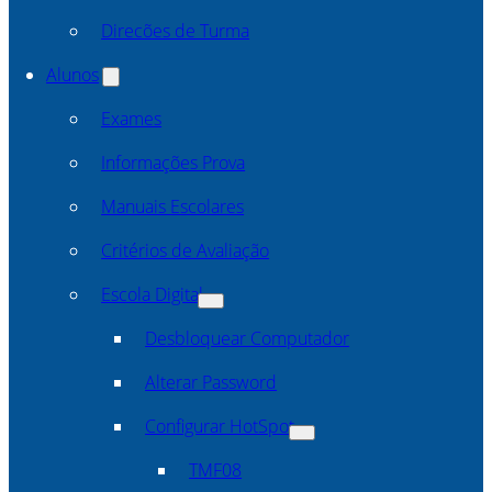
Direcões de Turma
Alunos
Exames
Informações Prova
Manuais Escolares
Critérios de Avaliação
Escola Digital
Desbloquear Computador
Alterar Password
Configurar HotSpot
TMF08