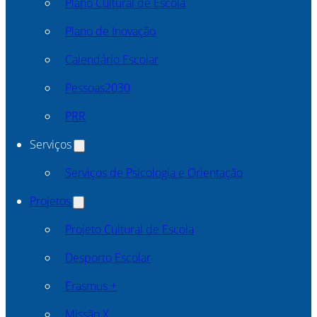
Plano Cultural de Escola
Plano de Inovação
Calendário Escolar
Pessoas2030
PRR
Serviços
Serviços de Psicologia e Orientação
Projetos
Projeto Cultural de Escola
Desporto Escolar
Erasmus +
Missão X