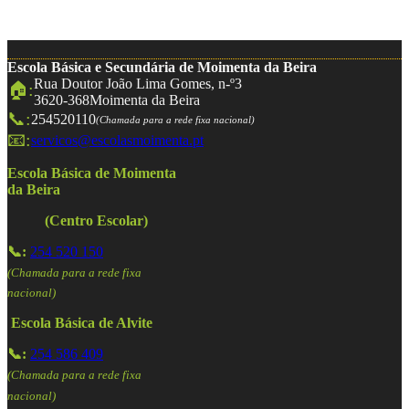
Escola Básica e Secundária de Moimenta da Beira
Rua Doutor João Lima Gomes, n-º3
🏠:
3620-368
Moimenta da Beira
📞:
254520110
(Chamada para a rede fixa nacional)
📧:
servicos@escolasmoimenta.pt
Escola Básica de Moimenta
da Beira
(Centro Escolar)
📞:
254 520 150
(Chamada para a rede fixa
nacional)
Escola Básica de Alvite
📞:
254 586 409
(Chamada para a rede fixa
nacional)