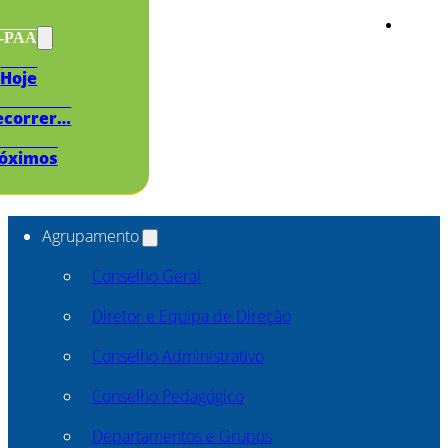
s-PAA
Hoje
ecorrer…
óximos
Agrupamento
Conselho Geral
Diretor e Equipa de Direção
Conselho Administrativo
Conselho Pedagógico
Departamentos e Grupos