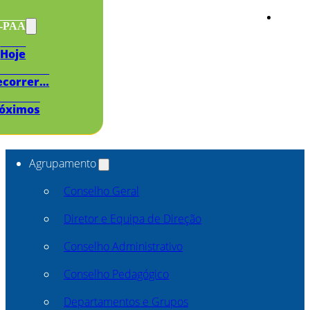
s-PAA
Hoje
ecorrer…
óximos
Agrupamento
Conselho Geral
Diretor e Equipa de Direção
Conselho Administrativo
Conselho Pedagógico
Departamentos e Grupos