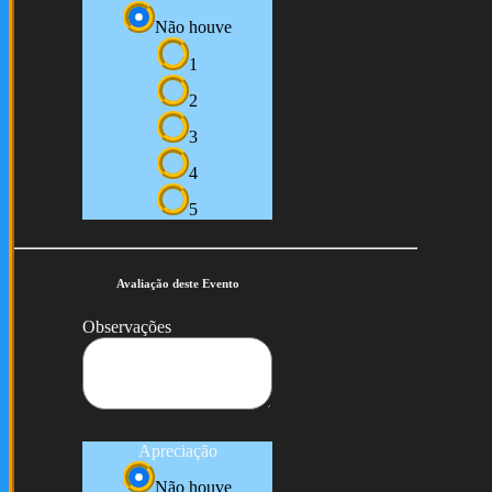
Não houve
1
2
3
4
5
Avaliação deste Evento
Observações
Apreciação
Não houve