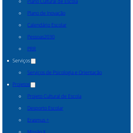
Plano Cultural de Escola
Plano de Inovação
Calendário Escolar
Pessoas2030
PRR
Serviços
Serviços de Psicologia e Orientação
Projetos
Projeto Cultural de Escola
Desporto Escolar
Erasmus +
Missão X