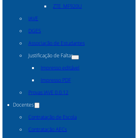
ZTE_MF920U
IAVE
DGES
Associação de Estudantes
Justificação de Faltas
Impresso editável
Impresso PDF
Provas IAVE 0.0.12
Docentes
Contratação de Escola
Contratação AECs