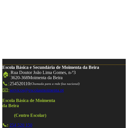
Escola Básica e Secundária de Moimenta da Beira
Rua Doutor João Lima Gomes, n-º3
🏠:
3620-368
Moimenta da Beira
📞:
254520110
(Chamada para a rede fixa nacional)
📧:
servicos@escolasmoimenta.pt
Escola Básica de Moimenta
da Beira
(Centro Escolar)
📞:
254 520 150