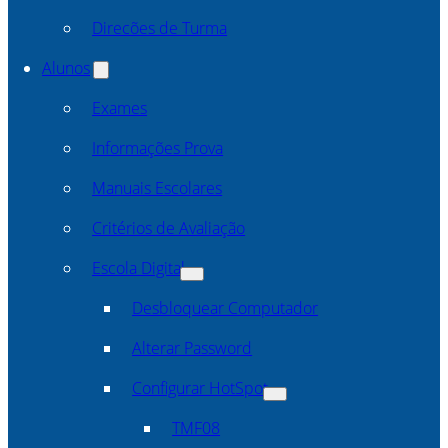
Direcões de Turma
Alunos
Exames
Informações Prova
Manuais Escolares
Critérios de Avaliação
Escola Digital
Desbloquear Computador
Alterar Password
Configurar HotSpot
TMF08