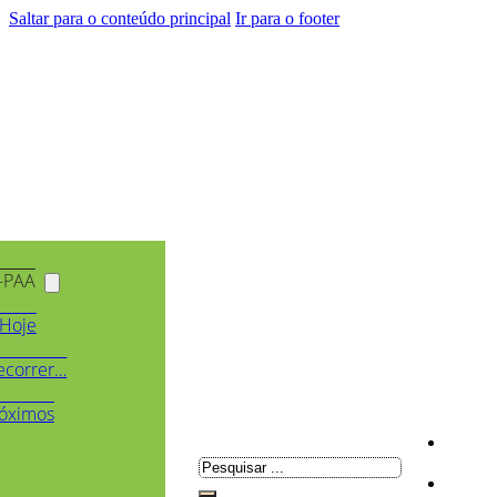
Saltar para o conteúdo principal
Ir para o footer
-PAA
Hoje
ecorrer…
óximos
Pesquisar