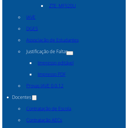
ZTE_MF920U
IAVE
DGES
Associação de Estudantes
Justificação de Faltas
Impresso editável
Impresso PDF
Provas IAVE 0.0.12
Docentes
Contratação de Escola
Contratação AECs