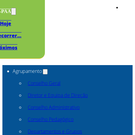
s-PAA
Hoje
ecorrer…
óximos
Agrupamento
Conselho Geral
Diretor e Equipa de Direção
Conselho Administrativo
Conselho Pedagógico
Departamentos e Grupos