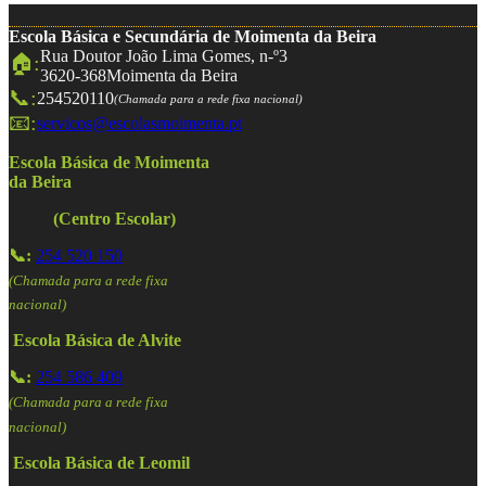
Escola Básica e Secundária de Moimenta da Beira
Rua Doutor João Lima Gomes, n-º3
🏠:
3620-368
Moimenta da Beira
📞:
254520110
(Chamada para a rede fixa nacional)
📧:
servicos@escolasmoimenta.pt
Escola Básica de Moimenta
da Beira
(Centro Escolar)
📞:
254 520 150
(Chamada para a rede fixa
nacional)
Escola Básica de Alvite
📞:
254 586 409
(Chamada para a rede fixa
nacional)
Escola Básica de Leomil