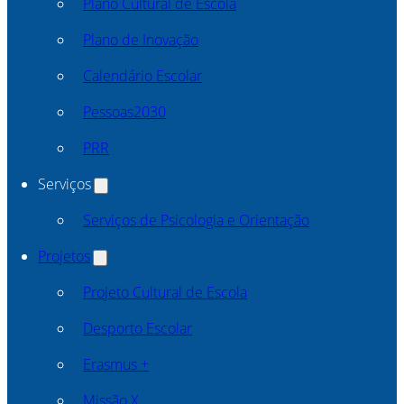
Plano Cultural de Escola
Plano de Inovação
Calendário Escolar
Pessoas2030
PRR
Serviços
Serviços de Psicologia e Orientação
Projetos
Projeto Cultural de Escola
Desporto Escolar
Erasmus +
Missão X