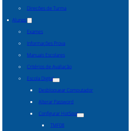
Direcões de Turma
Alunos
Exames
Informações Prova
Manuais Escolares
Critérios de Avaliação
Escola Digital
Desbloquear Computador
Alterar Password
Configurar HotSpot
TMF08