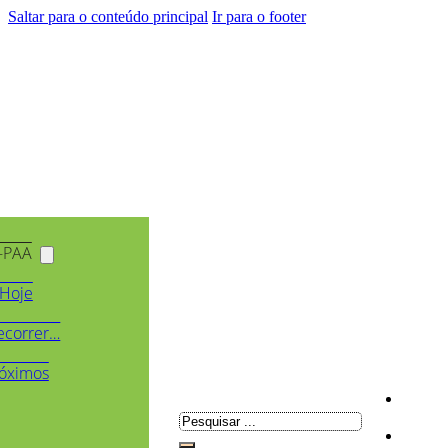
Saltar para o conteúdo principal
Ir para o footer
-PAA
Hoje
ecorrer…
óximos
Pesquisar