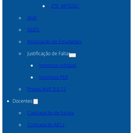
ZTE_MF920U
IAVE
DGES
Associação de Estudantes
Justificação de Faltas
Impresso editável
Impresso PDF
Provas IAVE 0.0.12
Docentes
Contratação de Escola
Contratação AECs