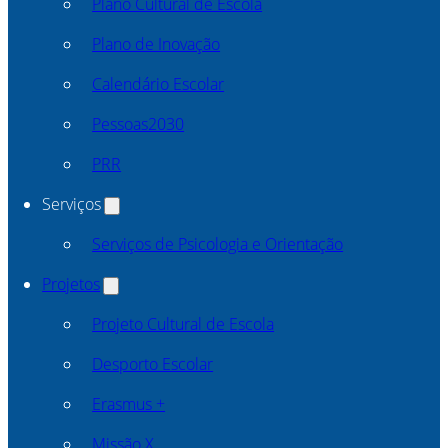
Plano Cultural de Escola
Plano de Inovação
Calendário Escolar
Pessoas2030
PRR
Serviços
Serviços de Psicologia e Orientação
Projetos
Projeto Cultural de Escola
Desporto Escolar
Erasmus +
Missão X