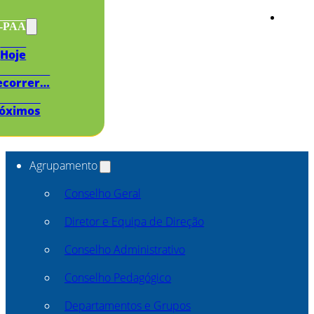
s-PAA
Hoje
ecorrer…
óximos
Agrupamento
Conselho Geral
Diretor e Equipa de Direção
Conselho Administrativo
Conselho Pedagógico
Departamentos e Grupos