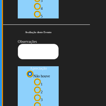
3
4
5
Avaliação deste Evento
Observações
Apreciação
Não houve
1
2
3