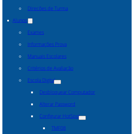
Direcões de Turma
Alunos
Exames
Informações Prova
Manuais Escolares
Critérios de Avaliação
Escola Digital
Desbloquear Computador
Alterar Password
Configurar HotSpot
TMF08