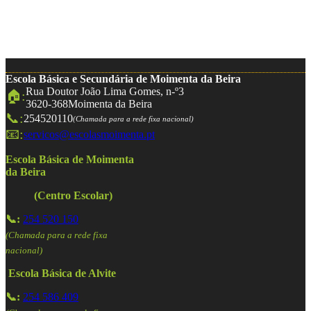
Escola Básica e Secundária de Moimenta da Beira
Rua Doutor João Lima Gomes, n-º3
🏠:
3620-368
Moimenta da Beira
📞:
254520110
(Chamada para a rede fixa nacional)
📧:
servicos@escolasmoimenta.pt
Escola Básica de Moimenta
da Beira
(Centro Escolar)
📞:
254 520 150
(Chamada para a rede fixa
nacional)
Escola Básica de Alvite
📞:
254 586 409