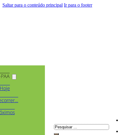
Saltar para o conteúdo principal
Ir para o footer
-PAA
Hoje
ecorrer…
óximos
Pesquisar