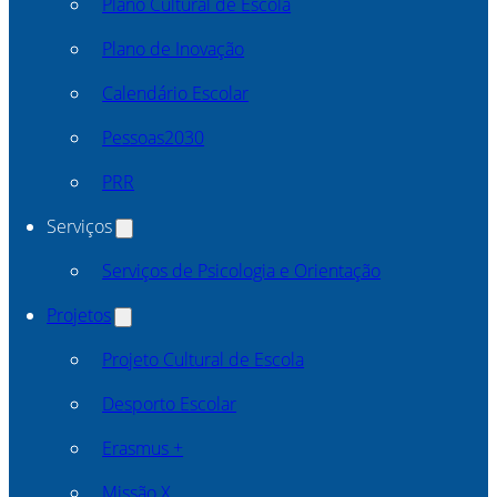
Plano Cultural de Escola
Plano de Inovação
Calendário Escolar
Pessoas2030
PRR
Serviços
Serviços de Psicologia e Orientação
Projetos
Projeto Cultural de Escola
Desporto Escolar
Erasmus +
Missão X