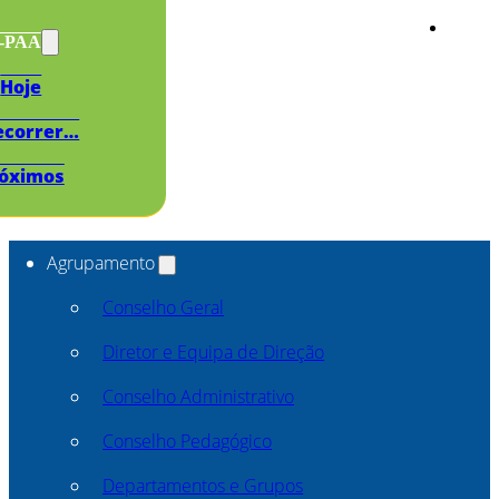
s-PAA
Hoje
ecorrer…
óximos
Agrupamento
Conselho Geral
Diretor e Equipa de Direção
Conselho Administrativo
Conselho Pedagógico
Departamentos e Grupos