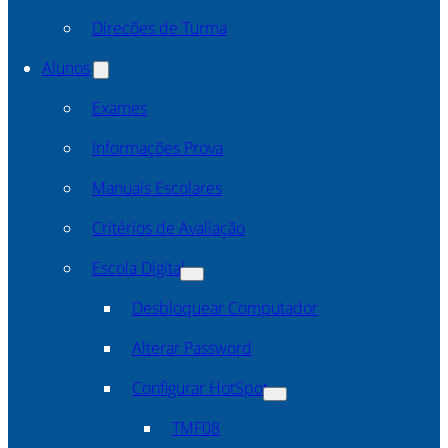
Direcões de Turma
Alunos
Exames
Informações Prova
Manuais Escolares
Critérios de Avaliação
Escola Digital
Desbloquear Computador
Alterar Password
Configurar HotSpot
TMF08