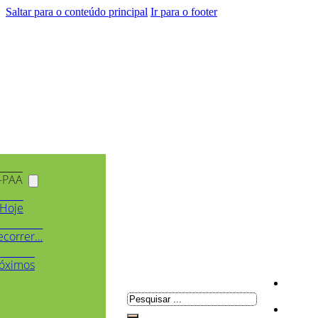
Saltar para o conteúdo principal
Ir para o footer
-PAA
Hoje
ecorrer…
óximos
Pesquisar