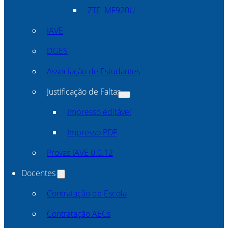
ZTE_MF920U
IAVE
DGES
Associação de Estudantes
Justificação de Faltas
Impresso editável
Impresso PDF
Provas IAVE 0.0.12
Docentes
Contratação de Escola
Contratação AECs