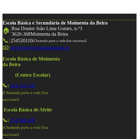
Escola Básica e Secundária de Moimenta da Beira
Rua Doutor João Lima Gomes, n-º3
🏠:
3620-368
Moimenta da Beira
📞:
254520110
(Chamada para a rede fixa nacional)
📧:
servicos@escolasmoimenta.pt
Escola Básica de Moimenta
da Beira
(Centro Escolar)
📞:
254 520 150
(Chamada para a rede fixa
nacional)
Escola Básica de Alvite
📞:
254 586 409
(Chamada para a rede fixa
nacional)