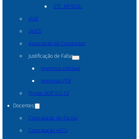
ZTE_MF920U
IAVE
DGES
Associação de Estudantes
Justificação de Faltas
Impresso editável
Impresso PDF
Provas IAVE 0.0.12
Docentes
Contratação de Escola
Contratação AECs