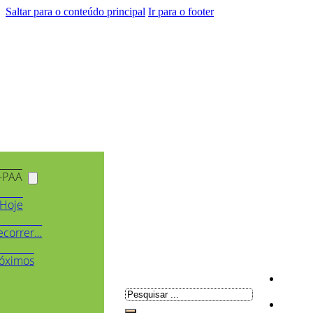
Saltar para o conteúdo principal
Ir para o footer
-PAA
Hoje
ecorrer…
óximos
Pesquisar