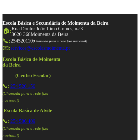
Escola Básica e Secundária de Moimenta da Beira
Rua Doutor João Lima Gomes, n-º3
🏠:
3620-368
Moimenta da Beira
📞:
254520110
(Chamada para a rede fixa nacional)
📧:
servicos@escolasmoimenta.pt
Escola Básica de Moimenta
da Beira
(Centro Escolar)
📞:
254 520 150
(Chamada para a rede fixa
nacional)
Escola Básica de Alvite
📞:
254 586 409
(Chamada para a rede fixa
nacional)