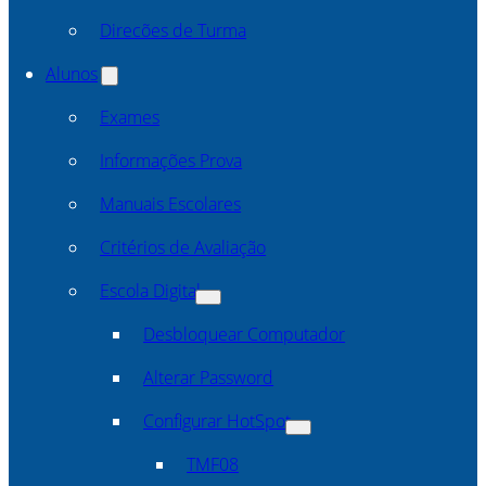
Direcões de Turma
Alunos
Exames
Informações Prova
Manuais Escolares
Critérios de Avaliação
Escola Digital
Desbloquear Computador
Alterar Password
Configurar HotSpot
TMF08