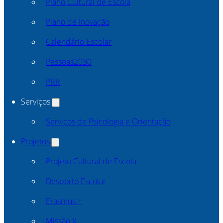
Plano Cultural de Escola
Plano de Inovação
Calendário Escolar
Pessoas2030
PRR
Serviços
Serviços de Psicologia e Orientação
Projetos
Projeto Cultural de Escola
Desporto Escolar
Erasmus +
Missão X