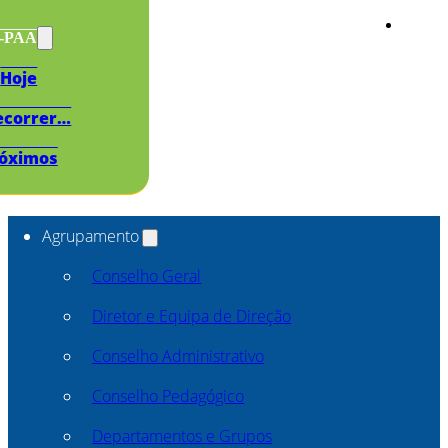
s-PAA
Hoje
ecorrer…
óximos
Agrupamento
Conselho Geral
Diretor e Equipa de Direção
Conselho Administrativo
Conselho Pedagógico
Departamentos e Grupos