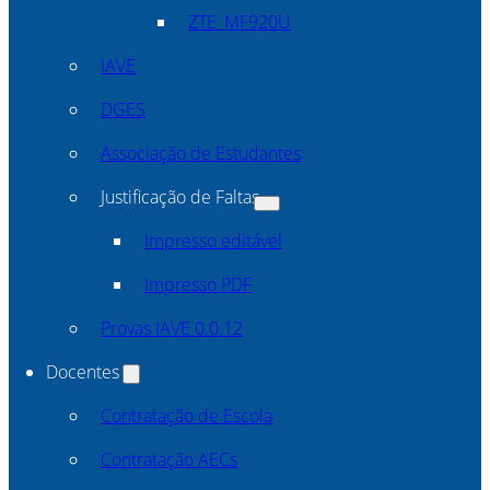
ZTE_MF920U
IAVE
DGES
Associação de Estudantes
Justificação de Faltas
Impresso editável
Impresso PDF
Provas IAVE 0.0.12
Docentes
Contratação de Escola
Contratação AECs