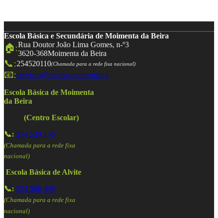
Escola Básica e Secundária de Moimenta da Beira
Rua Doutor João Lima Gomes, n-º3
🏠:
3620-368
Moimenta da Beira
📞:
254520110
(Chamada para a rede fixa nacional)
📧:
servicos@escolasmoimenta.pt
Escola Básica de Moimenta
da Beira
(Centro Escolar)
📞:
254 520 150
(Chamada para a rede fixa
nacional)
Escola Básica de Alvite
📞:
254 586 409
(Chamada para a rede fixa
nacional)