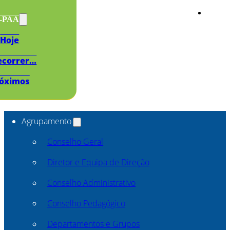
s-PAA
Hoje
ecorrer…
óximos
Agrupamento
Conselho Geral
Diretor e Equipa de Direção
Conselho Administrativo
Conselho Pedagógico
Departamentos e Grupos