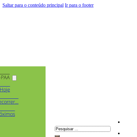
Saltar para o conteúdo principal
Ir para o footer
-PAA
Hoje
ecorrer…
óximos
Pesquisar