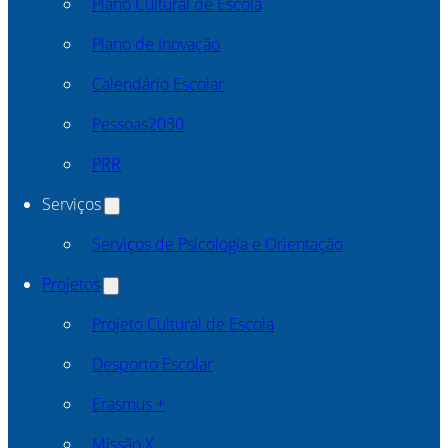
Plano Cultural de Escola
Plano de Inovação
Calendário Escolar
Pessoas2030
PRR
Serviços
Serviços de Psicologia e Orientação
Projetos
Projeto Cultural de Escola
Desporto Escolar
Erasmus +
Missão X