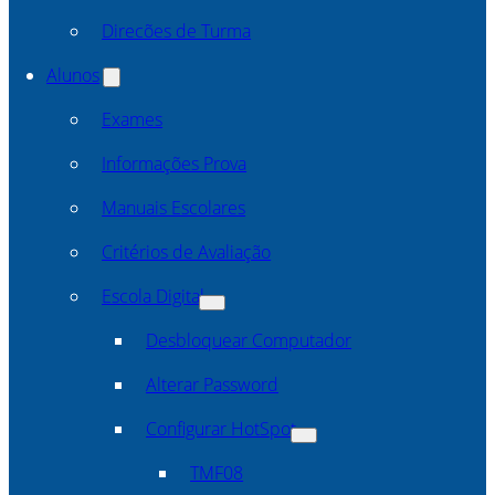
Direcões de Turma
Alunos
Exames
Informações Prova
Manuais Escolares
Critérios de Avaliação
Escola Digital
Desbloquear Computador
Alterar Password
Configurar HotSpot
TMF08