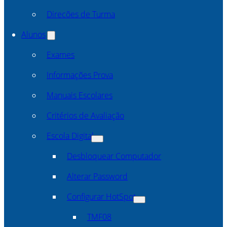
Direcões de Turma
Alunos
Exames
Informações Prova
Manuais Escolares
Critérios de Avaliação
Escola Digital
Desbloquear Computador
Alterar Password
Configurar HotSpot
TMF08