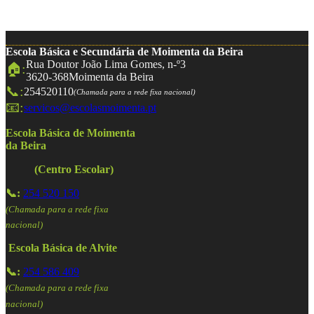
Escola Básica e Secundária de Moimenta da Beira
Rua Doutor João Lima Gomes, n-º3
🏠:
3620-368
Moimenta da Beira
📞:
254520110
(Chamada para a rede fixa nacional)
📧:
servicos@escolasmoimenta.pt
Escola Básica de Moimenta
da Beira
(Centro Escolar)
📞:
254 520 150
(Chamada para a rede fixa
nacional)
Escola Básica de Alvite
📞:
254 586 409
(Chamada para a rede fixa
nacional)