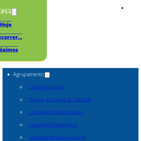
s-PAA
Hoje
ecorrer…
óximos
Agrupamento
Conselho Geral
Diretor e Equipa de Direção
Conselho Administrativo
Conselho Pedagógico
Departamentos e Grupos