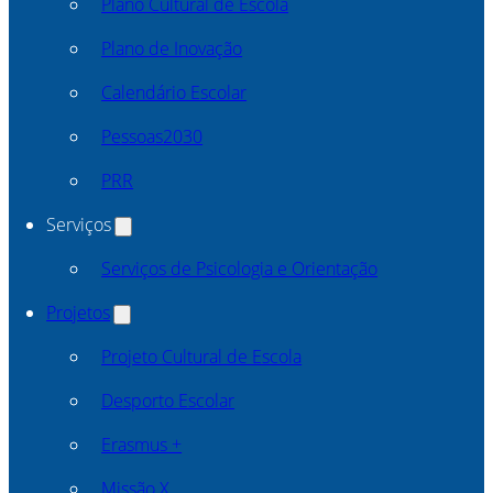
Plano Cultural de Escola
Plano de Inovação
Calendário Escolar
Pessoas2030
PRR
Serviços
Serviços de Psicologia e Orientação
Projetos
Projeto Cultural de Escola
Desporto Escolar
Erasmus +
Missão X