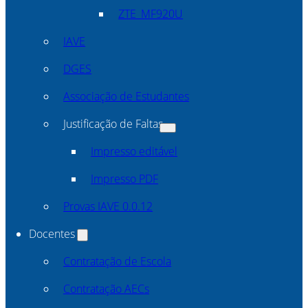
ZTE_MF920U
IAVE
DGES
Associação de Estudantes
Justificação de Faltas
Impresso editável
Impresso PDF
Provas IAVE 0.0.12
Docentes
Contratação de Escola
Contratação AECs