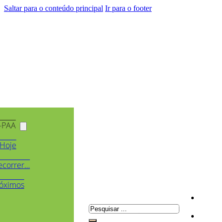
Saltar para o conteúdo principal
Ir para o footer
-PAA
Hoje
ecorrer…
óximos
Pesquisar