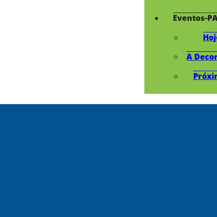
Eventos-P
Hoj
A Deco
Próxi