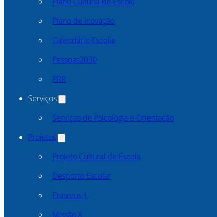
Plano Cultural de Escola
Plano de Inovação
Calendário Escolar
Pessoas2030
PRR
Serviços
Serviços de Psicologia e Orientação
Projetos
Projeto Cultural de Escola
Desporto Escolar
Erasmus +
Missão X