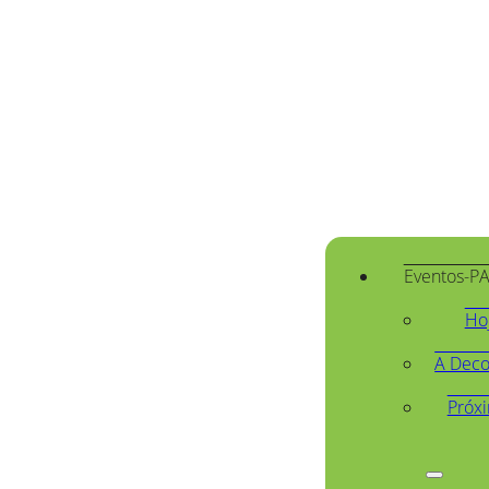
Eventos-P
Ho
A Deco
Próx