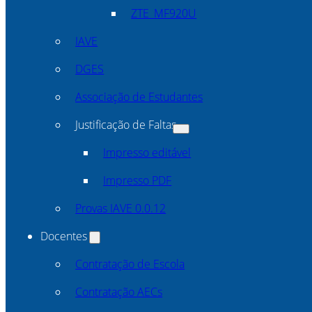
ZTE_MF920U
IAVE
DGES
Associação de Estudantes
Justificação de Faltas
Impresso editável
Impresso PDF
Provas IAVE 0.0.12
Docentes
Contratação de Escola
Contratação AECs