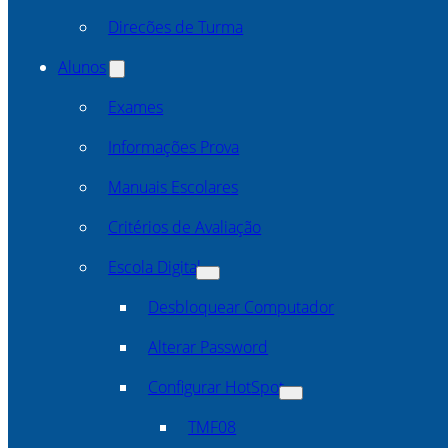
Direcões de Turma
Alunos
Exames
Informações Prova
Manuais Escolares
Critérios de Avaliação
Escola Digital
Desbloquear Computador
Alterar Password
Configurar HotSpot
TMF08