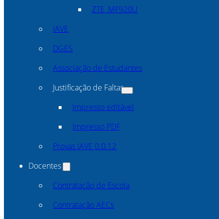
ZTE_MF920U
IAVE
DGES
Associação de Estudantes
Justificação de Faltas
Impresso editável
Impresso PDF
Provas IAVE 0.0.12
Docentes
Contratação de Escola
Contratação AECs