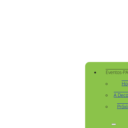
Eventos-P
Ho
A Deco
Próx