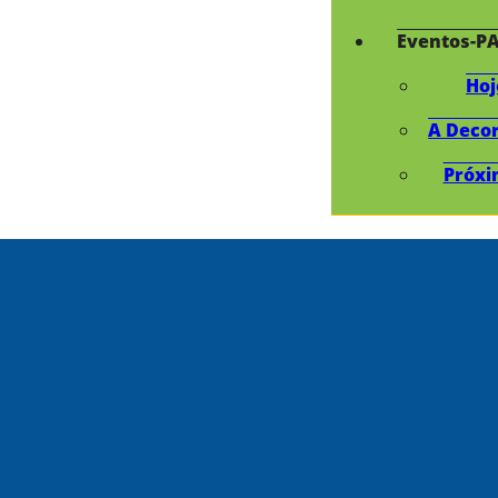
Eventos-P
Hoj
A Deco
Próxi