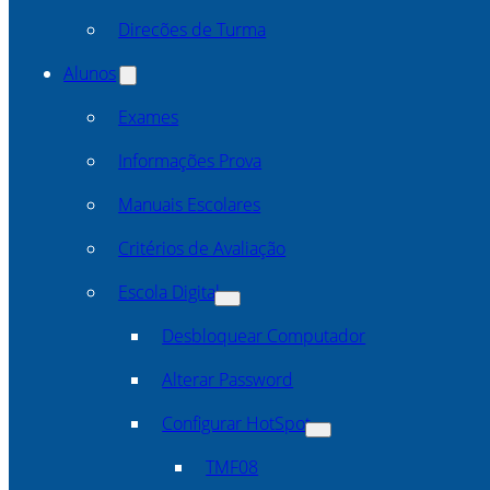
Direcões de Turma
Alunos
Exames
Informações Prova
Manuais Escolares
Critérios de Avaliação
Escola Digital
Desbloquear Computador
Alterar Password
Configurar HotSpot
TMF08