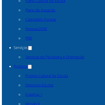
Plano Cultural de Escola
Plano de Inovação
Calendário Escolar
Pessoas2030
PRR
Serviços
Serviços de Psicologia e Orientação
Projetos
Projeto Cultural de Escola
Desporto Escolar
Erasmus +
Missão X