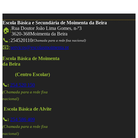
Escola Básica e Secundária de Moimenta da Beira
Rua Doutor João Lima Gomes, n-º3
🏠:
3620-368
Moimenta da Beira
📞:
254520110
(Chamada para a rede fixa nacional)
📧:
servicos@escolasmoimenta.pt
Escola Básica de Moimenta
da Beira
(Centro Escolar)
📞:
254 520 150
(Chamada para a rede fixa
nacional)
Escola Básica de Alvite
📞:
254 586 409
(Chamada para a rede fixa
nacional)