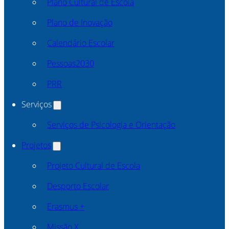
Plano Cultural de Escola
Plano de Inovação
Calendário Escolar
Pessoas2030
PRR
Serviços
Serviços de Psicologia e Orientação
Projetos
Projeto Cultural de Escola
Desporto Escolar
Erasmus +
Missão X