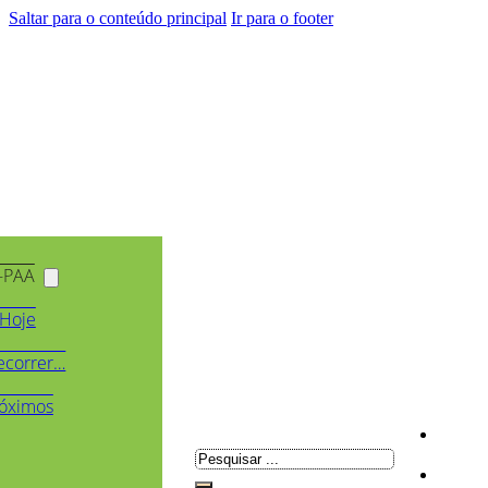
Saltar para o conteúdo principal
Ir para o footer
-PAA
Hoje
ecorrer…
óximos
Pesquisar