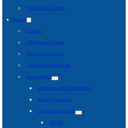
Direcões de Turma
Alunos
Exames
Informações Prova
Manuais Escolares
Critérios de Avaliação
Escola Digital
Desbloquear Computador
Alterar Password
Configurar HotSpot
TMF08