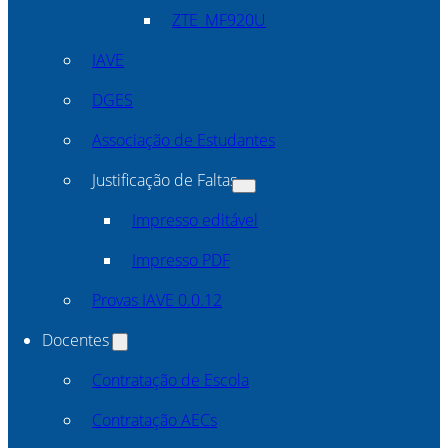
ZTE_MF920U
IAVE
DGES
Associação de Estudantes
Justificação de Faltas
Impresso editável
Impresso PDF
Provas IAVE 0.0.12
Docentes
Contratação de Escola
Contratação AECs