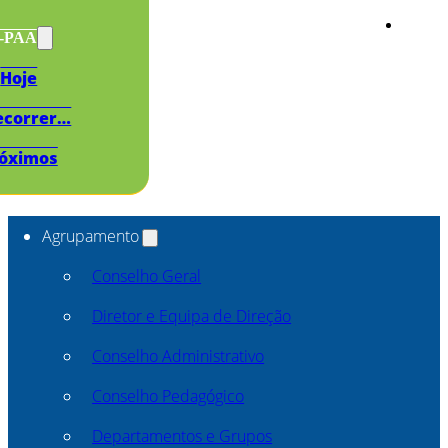
s-PAA
Hoje
ecorrer…
óximos
Agrupamento
Conselho Geral
Diretor e Equipa de Direção
Conselho Administrativo
Conselho Pedagógico
Departamentos e Grupos