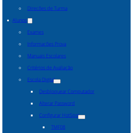
Direcões de Turma
Alunos
Exames
Informações Prova
Manuais Escolares
Critérios de Avaliação
Escola Digital
Desbloquear Computador
Alterar Password
Configurar HotSpot
TMF08