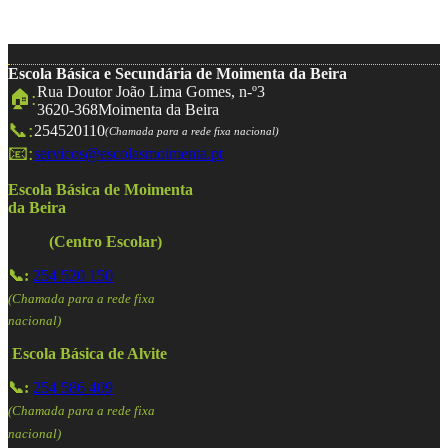
Escola Básica e Secundária de Moimenta da Beira
Rua Doutor João Lima Gomes, n-º3
🏠:
3620-368
Moimenta da Beira
📞:
254520110
(Chamada para a rede fixa nacional)
📧:
servicos@escolasmoimenta.pt
Escola Básica de Moimenta
da Beira
(Centro Escolar)
📞:
254 520 150
(Chamada para a rede fixa
nacional)
Escola Básica de Alvite
📞:
254 586 409
(Chamada para a rede fixa
nacional)