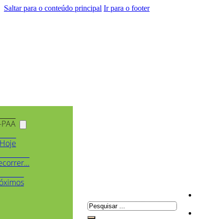
Saltar para o conteúdo principal
Ir para o footer
-PAA
Hoje
ecorrer…
óximos
Pesquisar