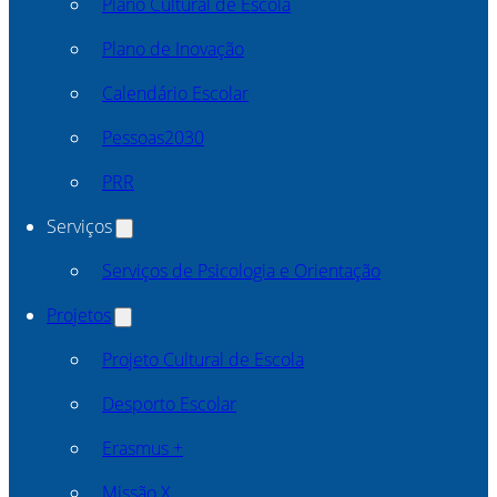
Plano Cultural de Escola
Plano de Inovação
Calendário Escolar
Pessoas2030
PRR
Serviços
Serviços de Psicologia e Orientação
Projetos
Projeto Cultural de Escola
Desporto Escolar
Erasmus +
Missão X