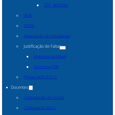
ZTE_MF920U
IAVE
DGES
Associação de Estudantes
Justificação de Faltas
Impresso editável
Impresso PDF
Provas IAVE 0.0.12
Docentes
Contratação de Escola
Contratação AECs