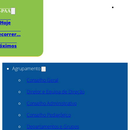
s-PAA
Hoje
ecorrer…
óximos
Agrupamento
Conselho Geral
Diretor e Equipa de Direção
Conselho Administrativo
Conselho Pedagógico
Departamentos e Grupos