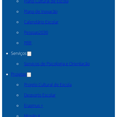
Plano Cultural de Escola
Plano de Inovação
Calendário Escolar
Pessoas2030
PRR
Serviços
Serviços de Psicologia e Orientação
Projetos
Projeto Cultural de Escola
Desporto Escolar
Erasmus +
Missão X