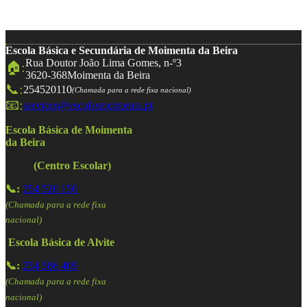
Escola Básica e Secundária de Moimenta da Beira
Rua Doutor João Lima Gomes, n-º3
🏠:
3620-368
Moimenta da Beira
📞:
254520110
(Chamada para a rede fixa nacional)
📧:
servicos@escolasmoimenta.pt
Escola Básica de Moimenta
da Beira
(Centro Escolar)
📞:
254 520 150
(Chamada para a rede fixa
nacional)
Escola Básica de Alvite
📞:
254 586 409
(Chamada para a rede fixa
nacional)