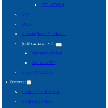
ZTE_MF920U
IAVE
DGES
Associação de Estudantes
Justificação de Faltas
Impresso editável
Impresso PDF
Provas IAVE 0.0.12
Docentes
Contratação de Escola
Contratação AECs