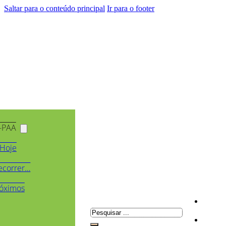
Saltar para o conteúdo principal
Ir para o footer
-PAA
Hoje
ecorrer…
óximos
Pesquisar