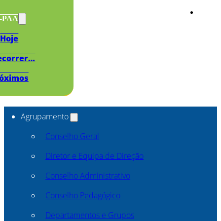
s-PAA
Hoje
ecorrer…
óximos
Agrupamento
Conselho Geral
Diretor e Equipa de Direção
Conselho Administrativo
Conselho Pedagógico
Departamentos e Grupos