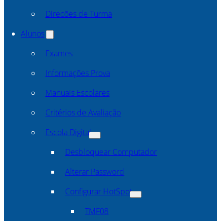
Direcões de Turma
Alunos
Exames
Informações Prova
Manuais Escolares
Critérios de Avaliação
Escola Digital
Desbloquear Computador
Alterar Password
Configurar HotSpot
TMF08