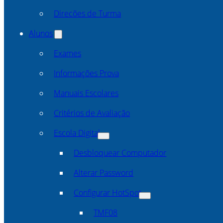
Direcões de Turma
Alunos
Exames
Informações Prova
Manuais Escolares
Critérios de Avaliação
Escola Digital
Desbloquear Computador
Alterar Password
Configurar HotSpot
TMF08