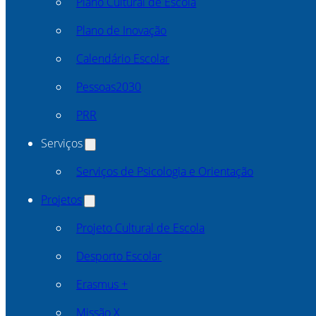
Plano Cultural de Escola
Plano de Inovação
Calendário Escolar
Pessoas2030
PRR
Serviços
Serviços de Psicologia e Orientação
Projetos
Projeto Cultural de Escola
Desporto Escolar
Erasmus +
Missão X