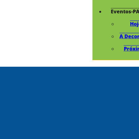
Eventos-P
Hoj
A Deco
Próxi