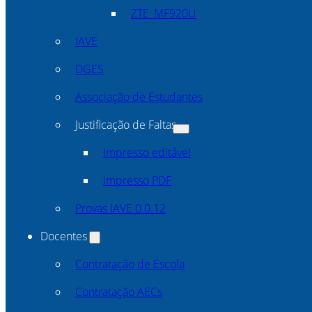
ZTE_MF920U
IAVE
DGES
Associação de Estudantes
Justificação de Faltas
Impresso editável
Impresso PDF
Provas IAVE 0.0.12
Docentes
Contratação de Escola
Contratação AECs