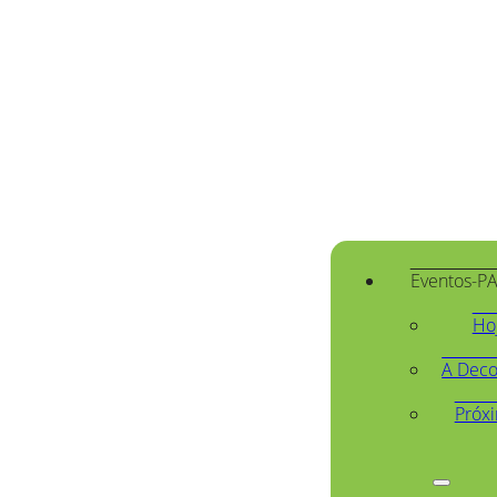
Eventos-P
Ho
A Deco
Próx