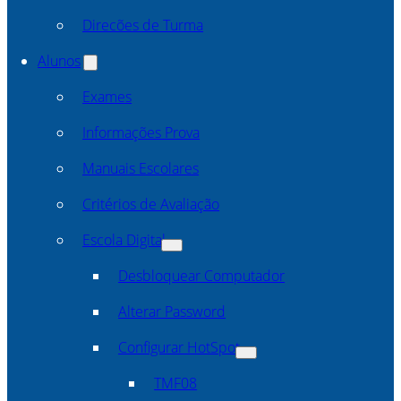
Direcões de Turma
Alunos
Exames
Informações Prova
Manuais Escolares
Critérios de Avaliação
Escola Digital
Desbloquear Computador
Alterar Password
Configurar HotSpot
TMF08