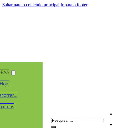
Saltar para o conteúdo principal
Ir para o footer
-PAA
Hoje
ecorrer…
óximos
Pesquisar