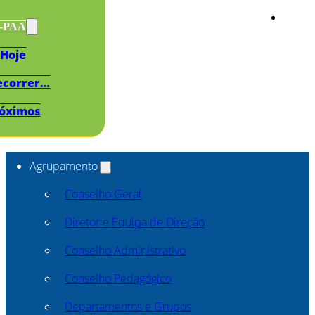
s-PAA
Hoje
ecorrer…
óximos
Agrupamento
Conselho Geral
Diretor e Equipa de Direção
Conselho Administrativo
Conselho Pedagógico
Departamentos e Grupos