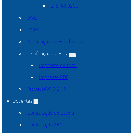
ZTE_MF920U
IAVE
DGES
Associação de Estudantes
Justificação de Faltas
Impresso editável
Impresso PDF
Provas IAVE 0.0.12
Docentes
Contratação de Escola
Contratação AECs