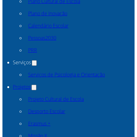
Plano Cultural de Escola
Plano de Inovação
Calendário Escolar
Pessoas2030
PRR
Serviços
Serviços de Psicologia e Orientação
Projetos
Projeto Cultural de Escola
Desporto Escolar
Erasmus +
Missão X