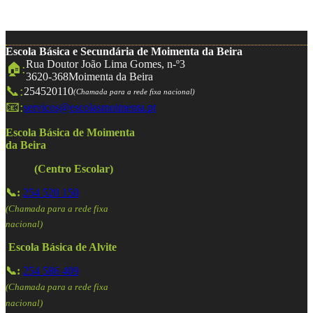
Escola Básica e Secundária de Moimenta da Beira
Rua Doutor João Lima Gomes, n-º3
🏠:
3620-368
Moimenta da Beira
📞:
254520110
(Chamada para a rede fixa nacional)
📧:
servicos@escolasmoimenta.pt
Escola Básica de Moimenta
da Beira
(Centro Escolar)
📞:
254 520 150
(Chamada para a rede fixa
nacional)
Escola Básica de Alvite
📞:
254 586 409
(Chamada para a rede fixa
nacional)