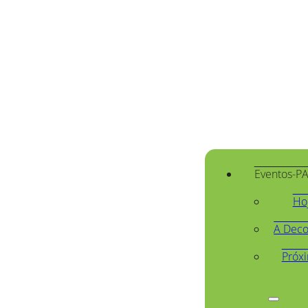
Eventos-P
Ho
A Deco
Próx