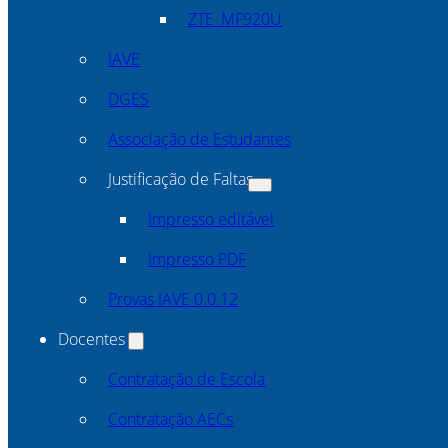
ZTE_MF920U
IAVE
DGES
Associação de Estudantes
Justificação de Faltas
Impresso editável
Impresso PDF
Provas IAVE 0.0.12
Docentes
Contratação de Escola
Contratação AECs