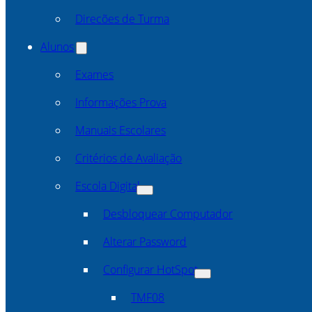
Direcões de Turma
Alunos
Exames
Informações Prova
Manuais Escolares
Critérios de Avaliação
Escola Digital
Desbloquear Computador
Alterar Password
Configurar HotSpot
TMF08