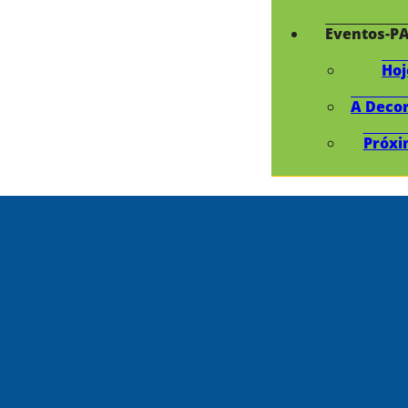
Eventos-P
Hoj
A Deco
Próxi