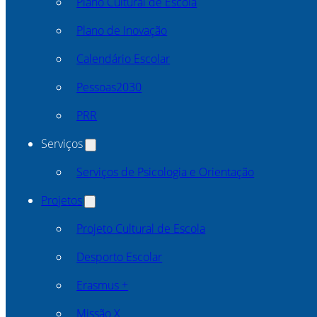
Plano Cultural de Escola
Plano de Inovação
Calendário Escolar
Pessoas2030
PRR
Serviços
Serviços de Psicologia e Orientação
Projetos
Projeto Cultural de Escola
Desporto Escolar
Erasmus +
Missão X