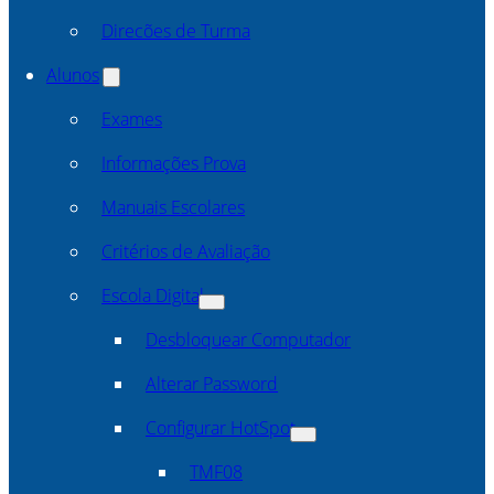
Direcões de Turma
Alunos
Exames
Informações Prova
Manuais Escolares
Critérios de Avaliação
Escola Digital
Desbloquear Computador
Alterar Password
Configurar HotSpot
TMF08