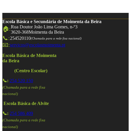
Escola Básica e Secundária de Moimenta da Beira
Rua Doutor João Lima Gomes, n-º3
🏠:
3620-368
Moimenta da Beira
📞:
254520110
(Chamada para a rede fixa nacional)
📧:
servicos@escolasmoimenta.pt
Escola Básica de Moimenta
da Beira
(Centro Escolar)
📞:
254 520 150
(Chamada para a rede fixa
nacional)
Escola Básica de Alvite
📞:
254 586 409
(Chamada para a rede fixa
nacional)