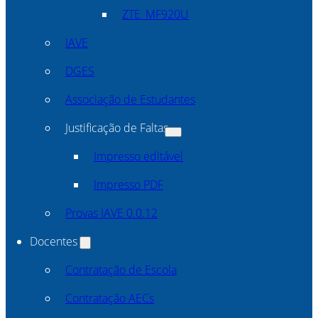
ZTE_MF920U
IAVE
DGES
Associação de Estudantes
Justificação de Faltas
Impresso editável
Impresso PDF
Provas IAVE 0.0.12
Docentes
Contratação de Escola
Contratação AECs