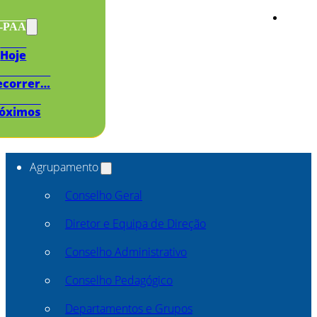
s-PAA
Hoje
ecorrer…
óximos
Agrupamento
Conselho Geral
Diretor e Equipa de Direção
Conselho Administrativo
Conselho Pedagógico
Departamentos e Grupos