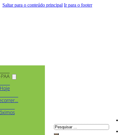
Saltar para o conteúdo principal
Ir para o footer
-PAA
Hoje
ecorrer…
óximos
Pesquisar