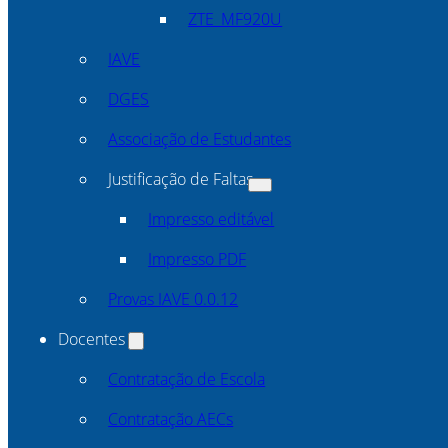
ZTE_MF920U
IAVE
DGES
Associação de Estudantes
Justificação de Faltas
Impresso editável
Impresso PDF
Provas IAVE 0.0.12
Docentes
Contratação de Escola
Contratação AECs