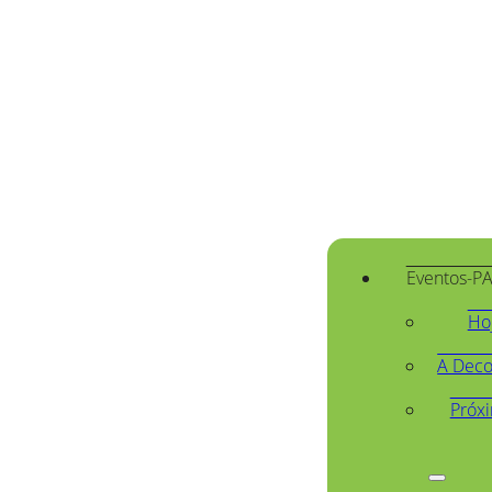
Eventos-P
Ho
A Deco
Próx