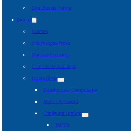
Direcões de Turma
Alunos
Exames
Informações Prova
Manuais Escolares
Critérios de Avaliação
Escola Digital
Desbloquear Computador
Alterar Password
Configurar HotSpot
TMF08