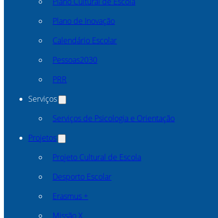
Plano Cultural de Escola
Plano de Inovação
Calendário Escolar
Pessoas2030
PRR
Serviços
Serviços de Psicologia e Orientação
Projetos
Projeto Cultural de Escola
Desporto Escolar
Erasmus +
Missão X