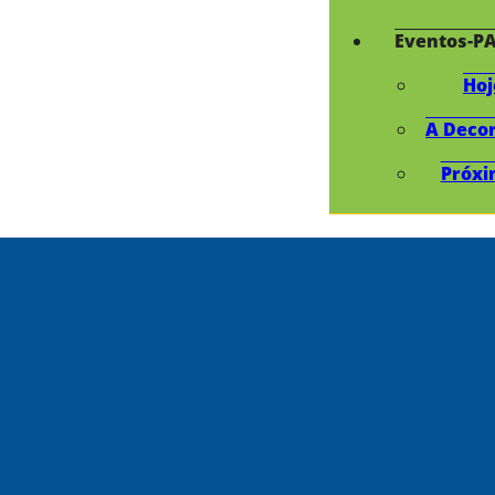
Eventos-P
Hoj
A Deco
Próxi