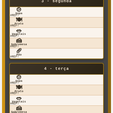
3 - segunda
🍲
Sopa
#REF!
🍽️
Prato
#REF!
🥗
Vegetais
#REF!
🍰
Sobremesa
#REF!
🥖
Pão
#REF!
4 - terça
🍲
Sopa
#REF!
🍽️
Prato
#REF!
🥗
Vegetais
#REF!
🍰
Sobremesa