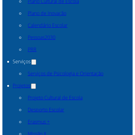
Plano Cultural de Escola
Plano de Inovação
Calendário Escolar
Pessoas2030
PRR
Serviços
Serviços de Psicologia e Orientação
Projetos
Projeto Cultural de Escola
Desporto Escolar
Erasmus +
Missão X