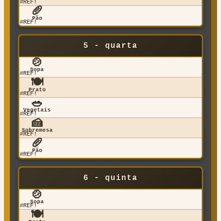
#REF!
🥖
Pão
#REF!
5 - quarta
🍲
Sopa
#REF!
🍽️
Prato
#REF!
🥗
Vegetais
#REF!
🍰
Sobremesa
#REF!
🥖
Pão
#REF!
6 - quinta
🍲
Sopa
#REF!
🍽️