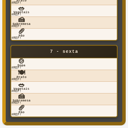
Prato
#REF!
🥗
Vegetais
#REF!
🍰
Sobremesa
#REF!
🥖
Pão
#REF!
7 - sexta
🍲
Sopa
#REF!
🍽️
Prato
#REF!
🥗
Vegetais
#REF!
🍰
Sobremesa
#REF!
🥖
Pão
#REF!