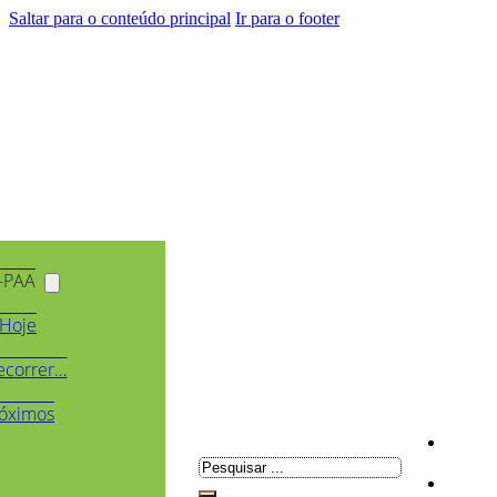
Saltar para o conteúdo principal
Ir para o footer
-PAA
Hoje
ecorrer…
óximos
Pesquisar