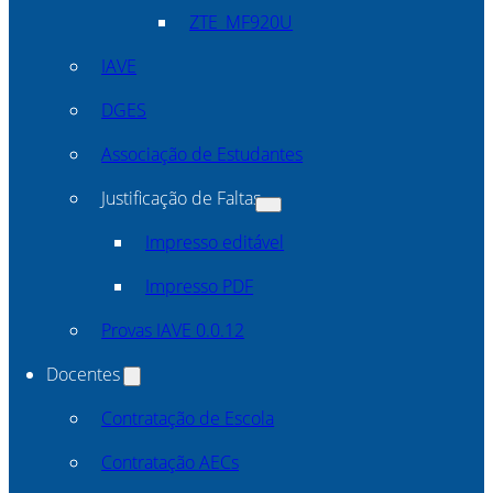
ZTE_MF920U
IAVE
DGES
Associação de Estudantes
Justificação de Faltas
Impresso editável
Impresso PDF
Provas IAVE 0.0.12
Docentes
Contratação de Escola
Contratação AECs