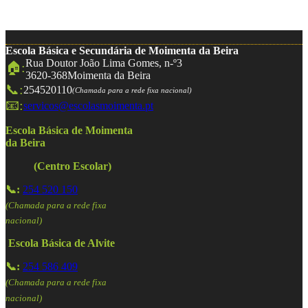
Escola Básica e Secundária de Moimenta da Beira
Rua Doutor João Lima Gomes, n-º3
🏠:
3620-368
Moimenta da Beira
📞:
254520110
(Chamada para a rede fixa nacional)
📧:
servicos@escolasmoimenta.pt
Escola Básica de Moimenta
da Beira
(Centro Escolar)
📞:
254 520 150
(Chamada para a rede fixa
nacional)
Escola Básica de Alvite
📞:
254 586 409
(Chamada para a rede fixa
nacional)