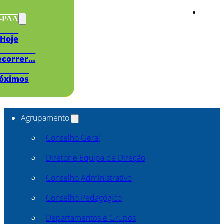
s-PAA
Hoje
ecorrer…
óximos
Agrupamento
Conselho Geral
Diretor e Equipa de Direção
Conselho Administrativo
Conselho Pedagógico
Departamentos e Grupos