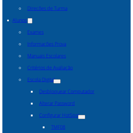
Direcões de Turma
Alunos
Exames
Informações Prova
Manuais Escolares
Critérios de Avaliação
Escola Digital
Desbloquear Computador
Alterar Password
Configurar HotSpot
TMF08