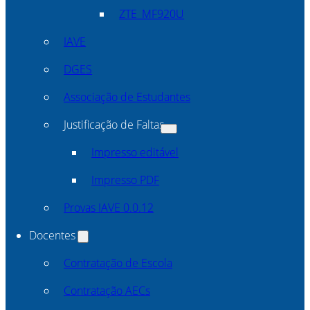
ZTE_MF920U
IAVE
DGES
Associação de Estudantes
Justificação de Faltas
Impresso editável
Impresso PDF
Provas IAVE 0.0.12
Docentes
Contratação de Escola
Contratação AECs