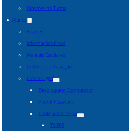
Direcões de Turma
Alunos
Exames
Informações Prova
Manuais Escolares
Critérios de Avaliação
Escola Digital
Desbloquear Computador
Alterar Password
Configurar HotSpot
TMF08