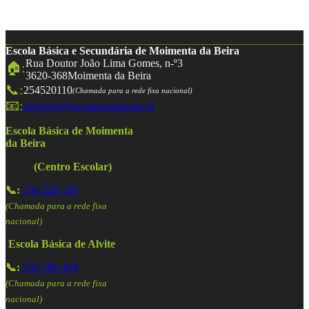
Escola Básica e Secundária de Moimenta da Beira
Rua Doutor João Lima Gomes, n-º3
🏠:
3620-368
Moimenta da Beira
📞:
254520110
(Chamada para a rede fixa nacional)
📧:
servicos@escolasmoimenta.pt
Escola Básica de Moimenta
da Beira
(Centro Escolar)
📞:
254 520 150
(Chamada para a rede fixa
nacional)
Escola Básica de Alvite
📞:
254 586 409
(Chamada para a rede fixa
nacional)