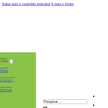
Saltar para o conteúdo principal
Ir para o footer
-PAA
Hoje
ecorrer…
óximos
Pesquisar