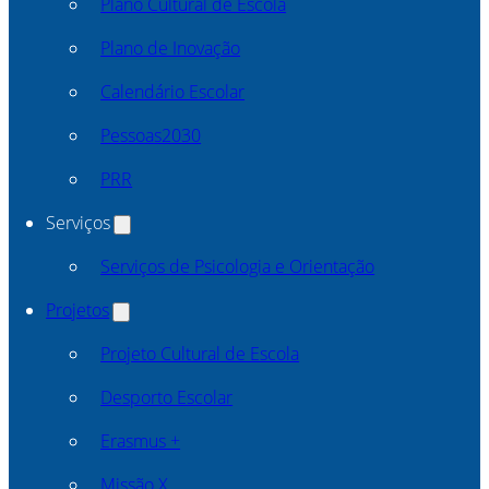
Plano Cultural de Escola
Plano de Inovação
Calendário Escolar
Pessoas2030
PRR
Serviços
Serviços de Psicologia e Orientação
Projetos
Projeto Cultural de Escola
Desporto Escolar
Erasmus +
Missão X