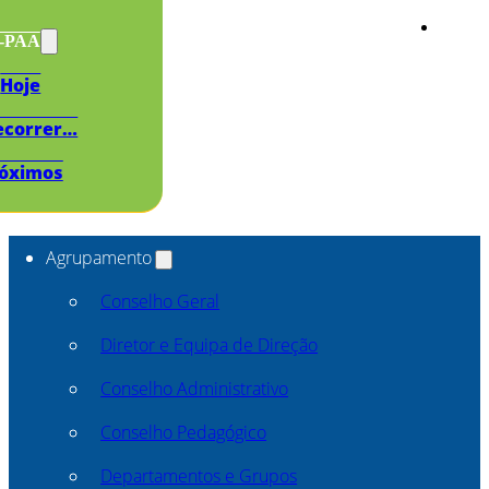
s-PAA
Hoje
ecorrer…
óximos
Agrupamento
Conselho Geral
Diretor e Equipa de Direção
Conselho Administrativo
Conselho Pedagógico
Departamentos e Grupos