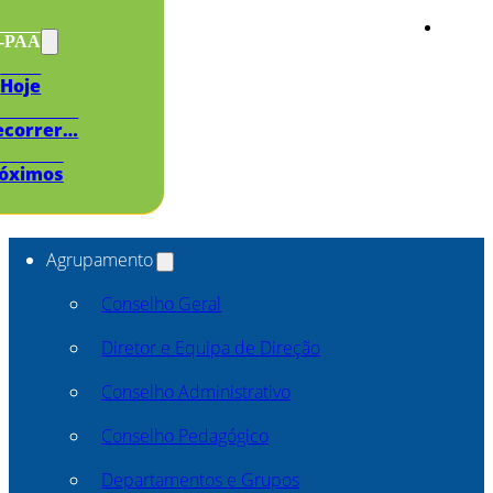
s-PAA
Hoje
ecorrer…
óximos
Agrupamento
Conselho Geral
Diretor e Equipa de Direção
Conselho Administrativo
Conselho Pedagógico
Departamentos e Grupos