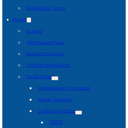
Direcões de Turma
Alunos
Exames
Informações Prova
Manuais Escolares
Critérios de Avaliação
Escola Digital
Desbloquear Computador
Alterar Password
Configurar HotSpot
TMF08