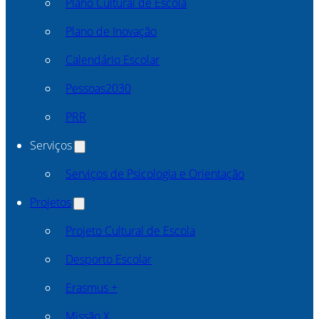
Plano Cultural de Escola
Plano de Inovação
Calendário Escolar
Pessoas2030
PRR
Serviços
Serviços de Psicologia e Orientação
Projetos
Projeto Cultural de Escola
Desporto Escolar
Erasmus +
Missão X