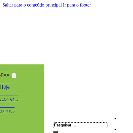
Saltar para o conteúdo principal
Ir para o footer
-PAA
Hoje
ecorrer…
óximos
Pesquisar