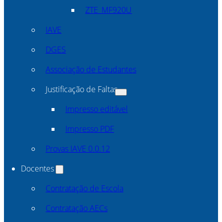
ZTE_MF920U
IAVE
DGES
Associação de Estudantes
Justificação de Faltas
Impresso editável
Impresso PDF
Provas IAVE 0.0.12
Docentes
Contratação de Escola
Contratação AECs