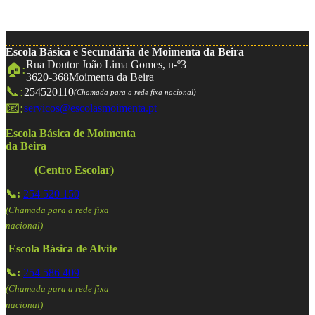
Escola Básica e Secundária de Moimenta da Beira
Rua Doutor João Lima Gomes, n-º3
🏠:
3620-368
Moimenta da Beira
📞:
254520110
(Chamada para a rede fixa nacional)
📧:
servicos@escolasmoimenta.pt
Escola Básica de Moimenta
da Beira
(Centro Escolar)
📞:
254 520 150
(Chamada para a rede fixa
nacional)
Escola Básica de Alvite
📞:
254 586 409
(Chamada para a rede fixa
nacional)