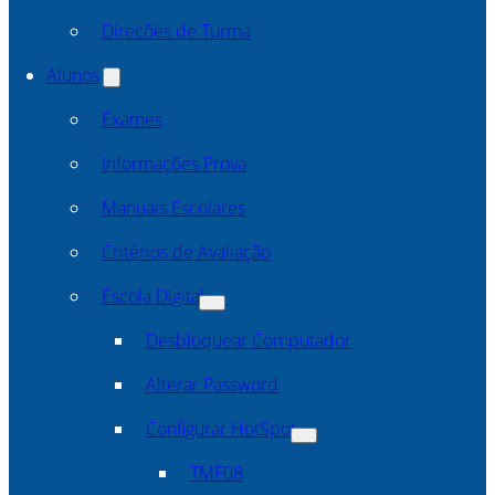
Direcões de Turma
Alunos
Exames
Informações Prova
Manuais Escolares
Critérios de Avaliação
Escola Digital
Desbloquear Computador
Alterar Password
Configurar HotSpot
TMF08