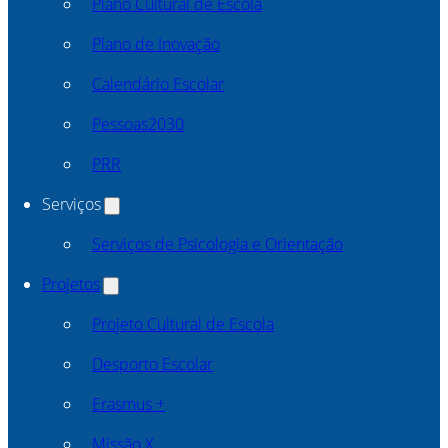
Plano Cultural de Escola
Plano de Inovação
Calendário Escolar
Pessoas2030
PRR
Serviços
Serviços de Psicologia e Orientação
Projetos
Projeto Cultural de Escola
Desporto Escolar
Erasmus +
Missão X