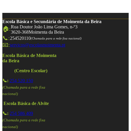
Escola Básica e Secundária de Moimenta da Beira
Rua Doutor João Lima Gomes, n-º3
🏠:
3620-368
Moimenta da Beira
📞:
254520110
(Chamada para a rede fixa nacional)
📧:
servicos@escolasmoimenta.pt
Escola Básica de Moimenta
da Beira
(Centro Escolar)
📞:
254 520 150
(Chamada para a rede fixa
nacional)
Escola Básica de Alvite
📞:
254 586 409
(Chamada para a rede fixa
nacional)