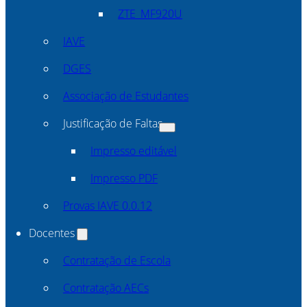
ZTE_MF920U
IAVE
DGES
Associação de Estudantes
Justificação de Faltas
Impresso editável
Impresso PDF
Provas IAVE 0.0.12
Docentes
Contratação de Escola
Contratação AECs