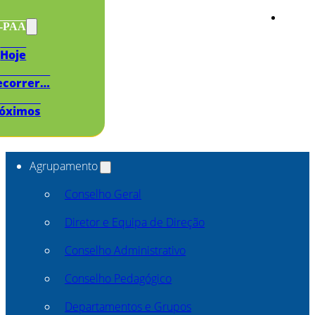
s-PAA
Hoje
ecorrer…
óximos
Agrupamento
Conselho Geral
Diretor e Equipa de Direção
Conselho Administrativo
Conselho Pedagógico
Departamentos e Grupos