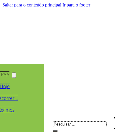
Saltar para o conteúdo principal
Ir para o footer
-PAA
Hoje
ecorrer…
óximos
Pesquisar