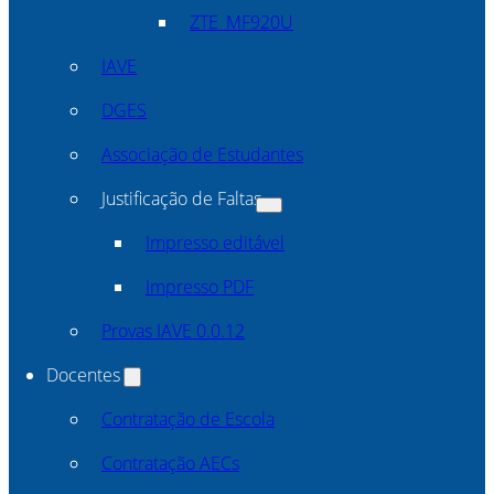
ZTE_MF920U
IAVE
DGES
Associação de Estudantes
Justificação de Faltas
Impresso editável
Impresso PDF
Provas IAVE 0.0.12
Docentes
Contratação de Escola
Contratação AECs