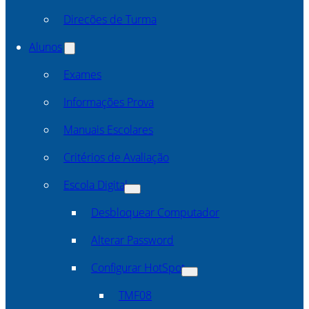
Direcões de Turma
Alunos
Exames
Informações Prova
Manuais Escolares
Critérios de Avaliação
Escola Digital
Desbloquear Computador
Alterar Password
Configurar HotSpot
TMF08