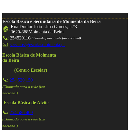
Escola Básica e Secundária de Moimenta da Beira
Rua Doutor João Lima Gomes, n-º3
🏠:
3620-368
Moimenta da Beira
📞:
254520110
(Chamada para a rede fixa nacional)
📧:
servicos@escolasmoimenta.pt
Escola Básica de Moimenta
da Beira
(Centro Escolar)
📞:
254 520 150
(Chamada para a rede fixa
nacional)
Escola Básica de Alvite
📞:
254 586 409
(Chamada para a rede fixa
nacional)