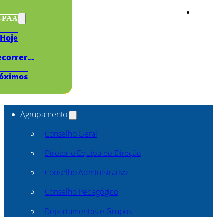
s-PAA
Hoje
ecorrer…
óximos
Agrupamento
Conselho Geral
Diretor e Equipa de Direção
Conselho Administrativo
Conselho Pedagógico
Departamentos e Grupos