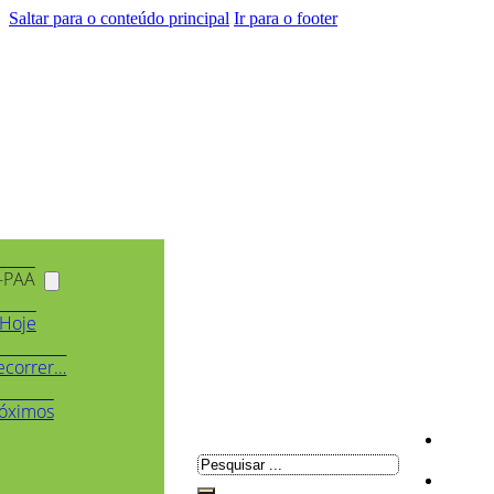
Saltar para o conteúdo principal
Ir para o footer
-PAA
Hoje
ecorrer…
óximos
Pesquisar