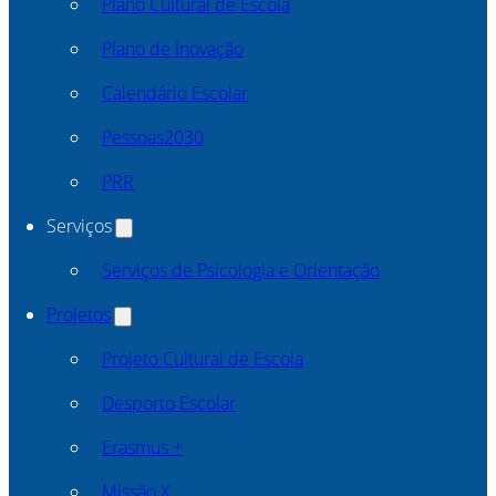
Plano Cultural de Escola
Plano de Inovação
Calendário Escolar
Pessoas2030
PRR
Serviços
Serviços de Psicologia e Orientação
Projetos
Projeto Cultural de Escola
Desporto Escolar
Erasmus +
Missão X