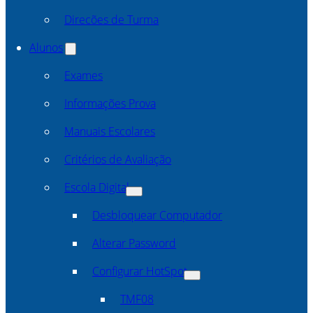
Direcões de Turma
Alunos
Exames
Informações Prova
Manuais Escolares
Critérios de Avaliação
Escola Digital
Desbloquear Computador
Alterar Password
Configurar HotSpot
TMF08