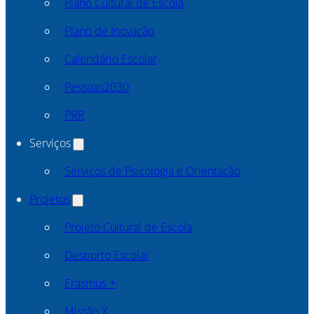
Plano Cultural de Escola
Plano de Inovação
Calendário Escolar
Pessoas2030
PRR
Serviços
Serviços de Psicologia e Orientação
Projetos
Projeto Cultural de Escola
Desporto Escolar
Erasmus +
Missão X