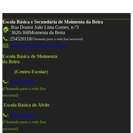
Escola Básica e Secundária de Moimenta da Beira
Rua Doutor João Lima Gomes, n-º3
🏠:
3620-368
Moimenta da Beira
📞:
254520110
(Chamada para a rede fixa nacional)
📧:
servicos@escolasmoimenta.pt
Escola Básica de Moimenta
da Beira
(Centro Escolar)
📞:
254 520 150
(Chamada para a rede fixa
nacional)
Escola Básica de Alvite
📞:
254 586 409
(Chamada para a rede fixa
nacional)