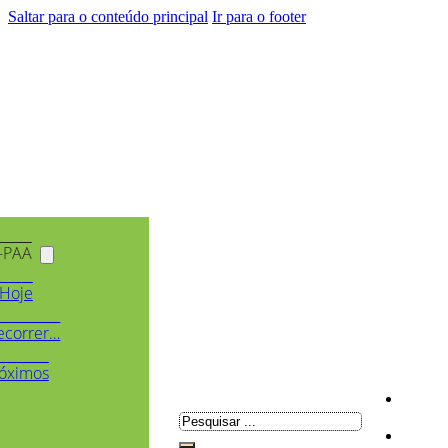
Saltar para o conteúdo principal
Ir para o footer
-PAA
Hoje
ecorrer…
óximos
Pesquisar