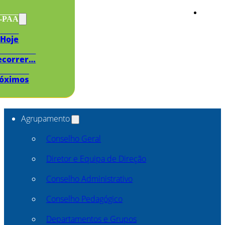
s-PAA
Hoje
ecorrer…
óximos
Agrupamento
Conselho Geral
Diretor e Equipa de Direção
Conselho Administrativo
Conselho Pedagógico
Departamentos e Grupos