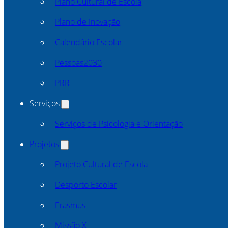
Plano Cultural de Escola
Plano de Inovação
Calendário Escolar
Pessoas2030
PRR
Serviços
Serviços de Psicologia e Orientação
Projetos
Projeto Cultural de Escola
Desporto Escolar
Erasmus +
Missão X