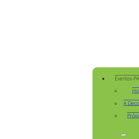
Eventos-P
Ho
A Deco
Próx