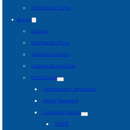
Direcões de Turma
Alunos
Exames
Informações Prova
Manuais Escolares
Critérios de Avaliação
Escola Digital
Desbloquear Computador
Alterar Password
Configurar HotSpot
TMF08