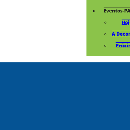
Eventos-P
Hoj
A Deco
Próxi