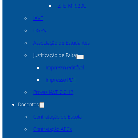
ZTE_MF920U
IAVE
DGES
Associação de Estudantes
Justificação de Faltas
Impresso editável
Impresso PDF
Provas IAVE 0.0.12
Docentes
Contratação de Escola
Contratação AECs