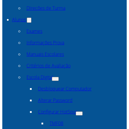
Direcões de Turma
Alunos
Exames
Informações Prova
Manuais Escolares
Critérios de Avaliação
Escola Digital
Desbloquear Computador
Alterar Password
Configurar HotSpot
TMF08