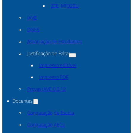
ZTE_MF920U
IAVE
DGES
Associação de Estudantes
Justificação de Faltas
Impresso editável
Impresso PDF
Provas IAVE 0.0.12
Docentes
Contratação de Escola
Contratação AECs