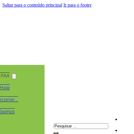
Saltar para o conteúdo principal
Ir para o footer
-PAA
Hoje
ecorrer…
óximos
Pesquisar