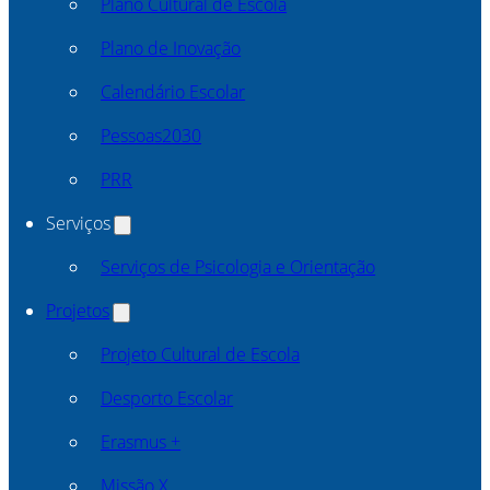
Plano Cultural de Escola
Plano de Inovação
Calendário Escolar
Pessoas2030
PRR
Serviços
Serviços de Psicologia e Orientação
Projetos
Projeto Cultural de Escola
Desporto Escolar
Erasmus +
Missão X