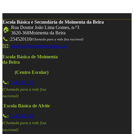
Escola Básica e Secundária de Moimenta da Beira
Rua Doutor João Lima Gomes, n-º3
🏠:
3620-368
Moimenta da Beira
📞:
254520110
(Chamada para a rede fixa nacional)
📧:
servicos@escolasmoimenta.pt
Escola Básica de Moimenta
da Beira
(Centro Escolar)
📞:
254 520 150
(Chamada para a rede fixa
nacional)
Escola Básica de Alvite
📞:
254 586 409
(Chamada para a rede fixa
nacional)