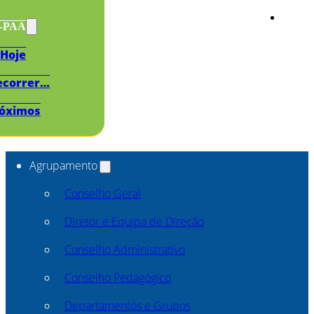
s-PAA
Hoje
ecorrer…
óximos
Agrupamento
Conselho Geral
Diretor e Equipa de Direção
Conselho Administrativo
Conselho Pedagógico
Departamentos e Grupos