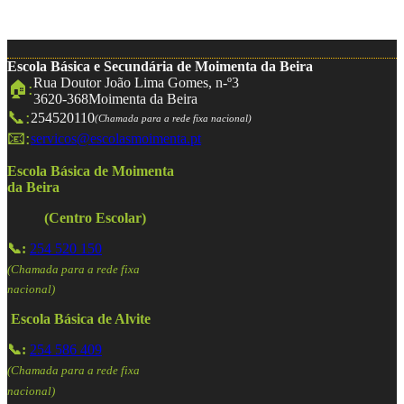
Escola Básica e Secundária de Moimenta da Beira
Rua Doutor João Lima Gomes, n-º3
🏠:
3620-368
Moimenta da Beira
📞:
254520110
(Chamada para a rede fixa nacional)
📧:
servicos@escolasmoimenta.pt
Escola Básica de Moimenta
da Beira
(Centro Escolar)
📞:
254 520 150
(Chamada para a rede fixa
nacional)
Escola Básica de Alvite
📞:
254 586 409
(Chamada para a rede fixa
nacional)