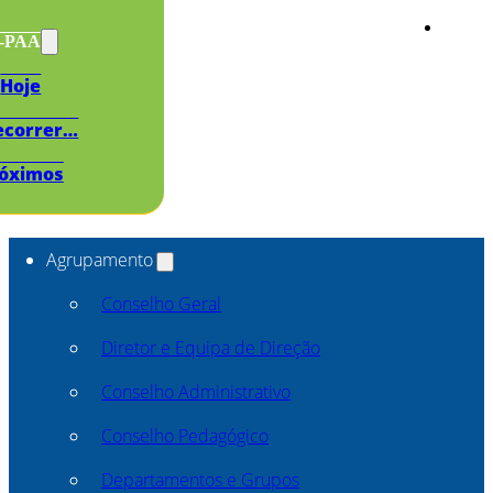
s-PAA
Hoje
ecorrer…
óximos
Agrupamento
Conselho Geral
Diretor e Equipa de Direção
Conselho Administrativo
Conselho Pedagógico
Departamentos e Grupos