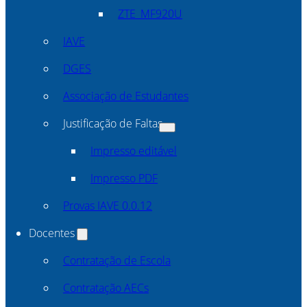
ZTE_MF920U
IAVE
DGES
Associação de Estudantes
Justificação de Faltas
Impresso editável
Impresso PDF
Provas IAVE 0.0.12
Docentes
Contratação de Escola
Contratação AECs