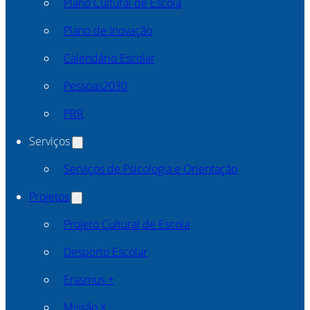
Plano Cultural de Escola
Plano de Inovação
Calendário Escolar
Pessoas2030
PRR
Serviços
Serviços de Psicologia e Orientação
Projetos
Projeto Cultural de Escola
Desporto Escolar
Erasmus +
Missão X