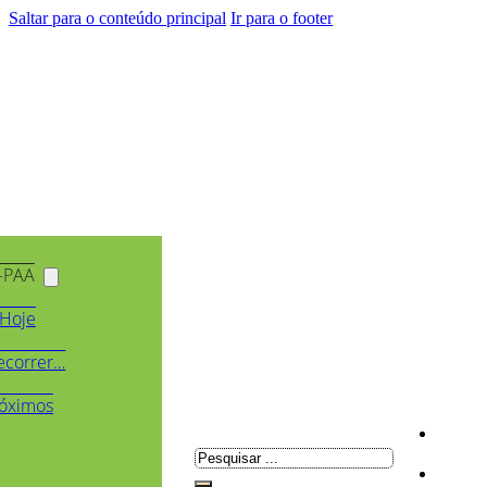
Saltar para o conteúdo principal
Ir para o footer
-PAA
Hoje
ecorrer…
óximos
Pesquisar