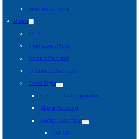
Direcões de Turma
Alunos
Exames
Informações Prova
Manuais Escolares
Critérios de Avaliação
Escola Digital
Desbloquear Computador
Alterar Password
Configurar HotSpot
TMF08