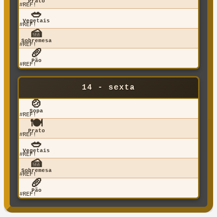
Prato
#REF!
🥗
Vegetais
#REF!
🍰
Sobremesa
#REF!
🥖
Pão
#REF!
14 - sexta
🍲
Sopa
#REF!
🍽️
Prato
#REF!
🥗
Vegetais
#REF!
🍰
Sobremesa
#REF!
🥖
Pão
#REF!