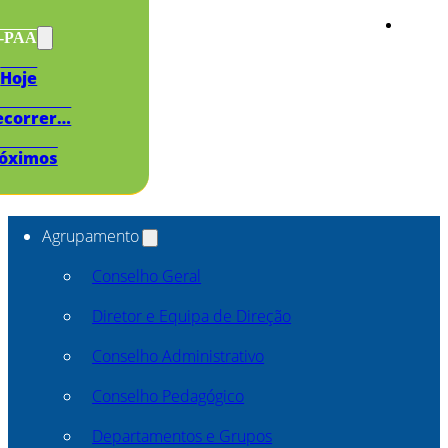
s-PAA
Hoje
ecorrer…
óximos
Agrupamento
Conselho Geral
Diretor e Equipa de Direção
Conselho Administrativo
Conselho Pedagógico
Departamentos e Grupos