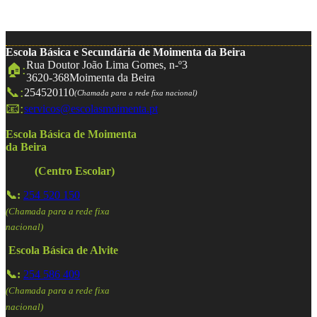
Escola Básica e Secundária de Moimenta da Beira
Rua Doutor João Lima Gomes, n-º3
🏠:
3620-368
Moimenta da Beira
📞:
254520110
(Chamada para a rede fixa nacional)
📧:
servicos@escolasmoimenta.pt
Escola Básica de Moimenta
da Beira
(Centro Escolar)
📞:
254 520 150
(Chamada para a rede fixa
nacional)
Escola Básica de Alvite
📞:
254 586 409
(Chamada para a rede fixa
nacional)