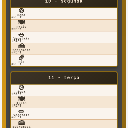
10 - segunda
🍲
Sopa
#REF!
🍽️
Prato
#REF!
🥗
Vegetais
#REF!
🍰
Sobremesa
#REF!
🥖
Pão
#REF!
11 - terça
🍲
Sopa
#REF!
🍽️
Prato
#REF!
🥗
Vegetais
#REF!
🍰
Sobremesa