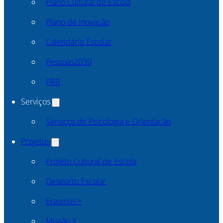
Plano Cultural de Escola
Plano de Inovação
Calendário Escolar
Pessoas2030
PRR
Serviços
Serviços de Psicologia e Orientação
Projetos
Projeto Cultural de Escola
Desporto Escolar
Erasmus +
Missão X