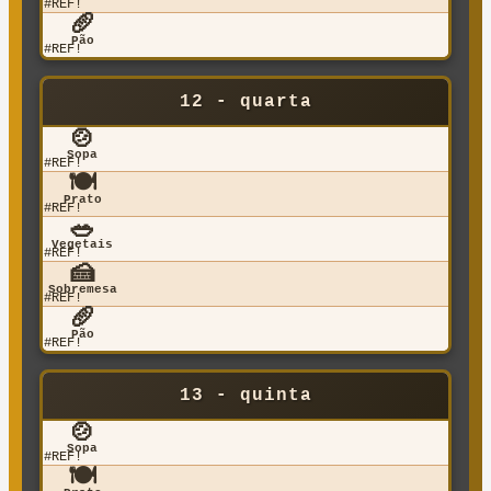
#REF!
🥖
Pão
#REF!
12 - quarta
🍲
Sopa
#REF!
🍽️
Prato
#REF!
🥗
Vegetais
#REF!
🍰
Sobremesa
#REF!
🥖
Pão
#REF!
13 - quinta
🍲
Sopa
#REF!
🍽️