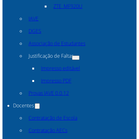
ZTE_MF920U
IAVE
DGES
Associação de Estudantes
Justificação de Faltas
Impresso editável
Impresso PDF
Provas IAVE 0.0.12
Docentes
Contratação de Escola
Contratação AECs