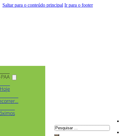
Saltar para o conteúdo principal
Ir para o footer
-PAA
Hoje
ecorrer…
óximos
Pesquisar