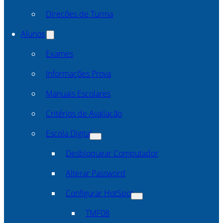
Direcões de Turma
Alunos
Exames
Informações Prova
Manuais Escolares
Critérios de Avaliação
Escola Digital
Desbloquear Computador
Alterar Password
Configurar HotSpot
TMF08