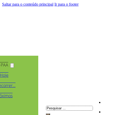
Saltar para o conteúdo principal
Ir para o footer
-PAA
Hoje
ecorrer…
óximos
Pesquisar