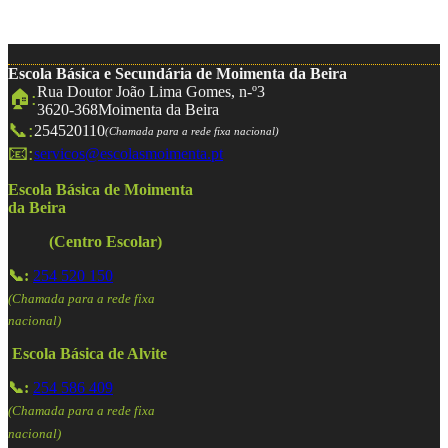
Escola Básica e Secundária de Moimenta da Beira
Rua Doutor João Lima Gomes, n-º3
🏠:
3620-368
Moimenta da Beira
📞:
254520110
(Chamada para a rede fixa nacional)
📧:
servicos@escolasmoimenta.pt
Escola Básica de Moimenta
da Beira
(Centro Escolar)
📞:
254 520 150
(Chamada para a rede fixa
nacional)
Escola Básica de Alvite
📞:
254 586 409
(Chamada para a rede fixa
nacional)