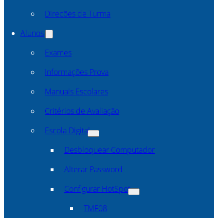
Direcões de Turma
Alunos
Exames
Informações Prova
Manuais Escolares
Critérios de Avaliação
Escola Digital
Desbloquear Computador
Alterar Password
Configurar HotSpot
TMF08