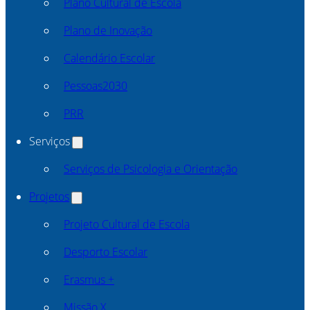
Plano Cultural de Escola
Plano de Inovação
Calendário Escolar
Pessoas2030
PRR
Serviços
Serviços de Psicologia e Orientação
Projetos
Projeto Cultural de Escola
Desporto Escolar
Erasmus +
Missão X