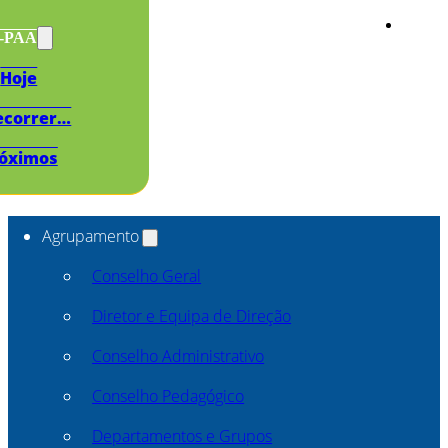
s-PAA
Hoje
ecorrer…
óximos
Agrupamento
Conselho Geral
Diretor e Equipa de Direção
Conselho Administrativo
Conselho Pedagógico
Departamentos e Grupos