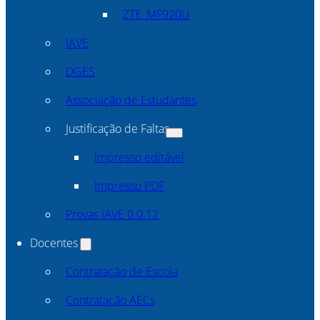
ZTE_MF920U
IAVE
DGES
Associação de Estudantes
Justificação de Faltas
Impresso editável
Impresso PDF
Provas IAVE 0.0.12
Docentes
Contratação de Escola
Contratação AECs